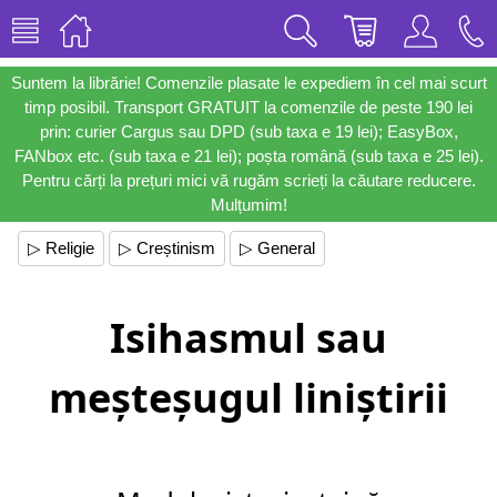
Suntem la librărie! Comenzile plasate le expediem în cel mai scurt
timp posibil. Transport GRATUIT la comenzile de peste 190 lei
prin: curier Cargus sau DPD (sub taxa e 19 lei); EasyBox,
FANbox etc. (sub taxa e 21 lei); poșta română (sub taxa e 25 lei).
Pentru cărți la prețuri mici vă rugăm scrieți la căutare reducere.
Mulțumim!
▷ Religie
▷ Creștinism
▷ General
Isihasmul sau
meșteșugul liniștirii