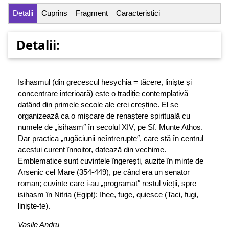
Detalii
Cuprins
Fragment
Caracteristici
Detalii:
Isihasmul (din grecescul hesychia = tăcere, liniște și
concentrare interioară) este o tradiție contemplativă
datând din primele secole ale erei creștine. El se
organizează ca o mișcare de renaștere spirituală cu
numele de „isihasm″ în secolul XIV, pe Sf. Munte Athos.
Dar practica „rugăciunii neîntrerupte″, care stă în centrul
acestui curent înnoitor, datează din vechime.
Emblematice sunt cuvintele îngerești, auzite în minte de
Arsenic cel Mare (354-449), pe când era un senator
roman; cuvinte care i-au „programat″ restul vieții, spre
isihasm în Nitria (Egipt): Ihee, fuge, quiesce (Taci, fugi,
liniște-te).
Vasile Andru