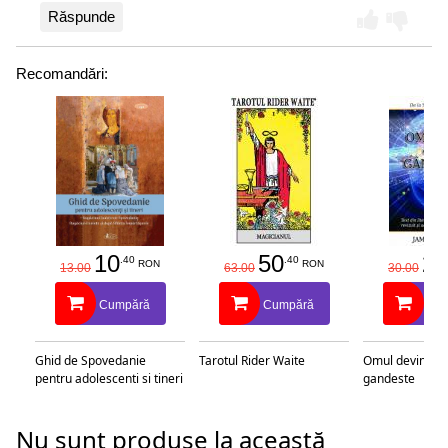
Răspunde
Recomandări:
10
50
25
.40
.40
RON
RON
13.00
63.00
30.00
Cumpără
Cumpără
Cu
Ghid de Spovedanie
Tarotul Rider Waite
Omul devine c
pentru adolescenti si tineri
gandeste
Nu sunt produse la această