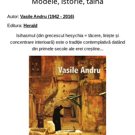
Modele, istorie, taină
Autor:
Vasile Andru (1942 - 2016)
Editura:
Herald
Isihasmul (din grecescul hesychia = tăcere, liniște și
concentrare interioară) este o tradiție contemplativă datând
din primele secole ale erei creștine...