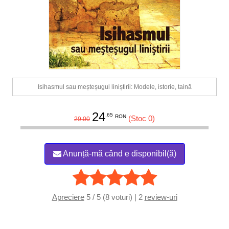
Isihasmul sau meșteșugul liniștirii: Modele, istorie, taină
24
.65
RON
(Stoc 0)
29.00
Anunță-mă când e disponibil(ă)
Apreciere
5 / 5 (8 voturi) | 2
review-uri