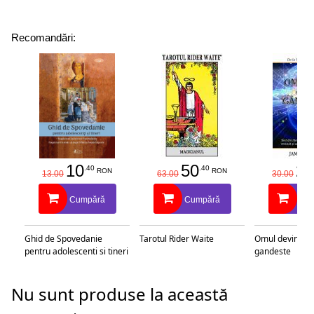
Recomandări:
10
50
25
.40
.40
RON
RON
13.00
63.00
30.00
Cumpără
Cumpără
Cu
Ghid de Spovedanie
Tarotul Rider Waite
Omul devine c
pentru adolescenti si tineri
gandeste
Nu sunt produse la această