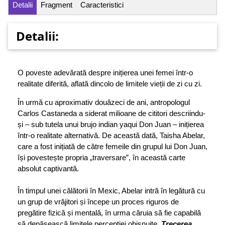
Detalii
Fragment
Caracteristici
Detalii:
O poveste adevărată despre inițierea unei femei într-o
realitate diferită, aflată dincolo de limitele vieții de zi cu zi.
În urmă cu aproximativ douăzeci de ani, antropologul
Carlos Castaneda a siderat milioane de cititori descriindu-
și – sub tutela unui brujo indian yaqui Don Juan – inițierea
într-o realitate alternativă. De această dată, Taisha Abelar,
care a fost inițiată de către femeile din grupul lui Don Juan,
își povestește propria „traversare”, în această carte
absolut captivantă.
În timpul unei călătorii în Mexic, Abelar intră în legătură cu
un grup de vrăjitori și începe un proces riguros de
pregătire fizică și mentală, în urma căruia să fie capabilă
să depășească limitele percepției obișnuite.
Trecerea