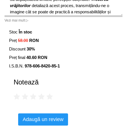
vrăjitorilor
detaliază acest proces, transmițându-ne o
imagine cât se poate de practică a responsabilităților și
pericolelor cu care se confruntă o vrăjitoare. Relatarea
Vezi mai mult ▷
acaparatoare a lui Abelar este neprețuită prin calitățile ei
de „manual de vrăjitorie”, de studiu de antropologie și de
Stoc
În stoc
operă plină de provocări din sfera spiritualității feminine.
Preț
58.00
RON
Discount
30%
„Fascinant… Lupta autoarei de înfrângere a rezistenței
interioare și strădaniile ei de înțelegere a unor concepte
Preț final
40.60 RON
abstracte sunt detaliate într-un mod miraculos. O carte
I.S.B.N.
978-606-8420-85-1
utilă pentru dezvoltarea personală în sfera spiritualității
feminine.”
Notează
— Library Journal
Adaugă un review