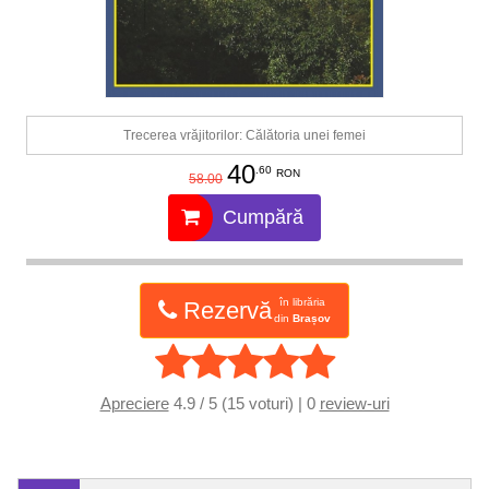
Trecerea vrăjitorilor: Călătoria unei femei
40
.60
RON
58.00
Cumpără
în librăria
Rezervă
din
Brașov
Apreciere
4.9 / 5 (15 voturi) | 0
review-uri