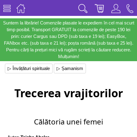
Suntem la librărie! Comenzile plasate le expediem în cel mai scurt
timp posibil. Transport GRATUIT la comenzile de peste 190 lei
prin: curier Cargus sau DPD (sub taxa e 19 lei); EasyBox,
FANbox etc. (sub taxa e 21 lei); poșta română (sub taxa e 25 lei).
Pentru cărți la prețuri mici vă rugăm scrieți la căutare reducere.
Mulțumim!
▷ Învățături spirituale
▷ Șamanism
Trecerea vrajitorilor
Călătoria unei femei