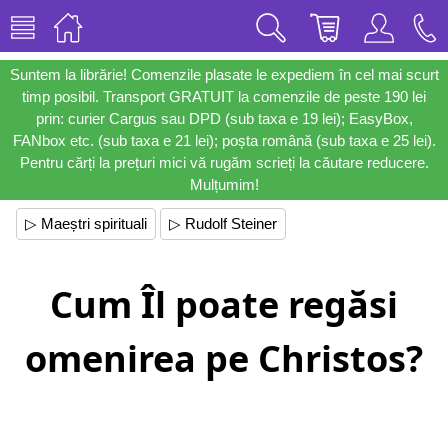
Suntem la librărie! Comenzile plasate le expediem în cel mai scurt
timp posibil. Transport GRATUIT la comenzile de peste 190 lei
prin: curier Cargus sau DPD (sub taxa e 19 lei); EasyBox,
FANbox etc. (sub taxa e 21 lei); poșta română (sub taxa e 25 lei).
Pentru cărți la prețuri mici vă rugăm scrieți la căutare reducere.
Mulțumim!
▷ Maeștri spirituali
▷ Rudolf Steiner
Cum Îl poate regăsi
omenirea pe Christos?