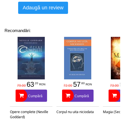
Adaugă un review
Recomandări:
63
57
58
.20
.60
RON
RON
79.00
72.00
73.00
Cumpără
Cumpără
Cu
Opere complete (Neville
Corpul nu uita niciodata
Magia (Secretu
Goddard)