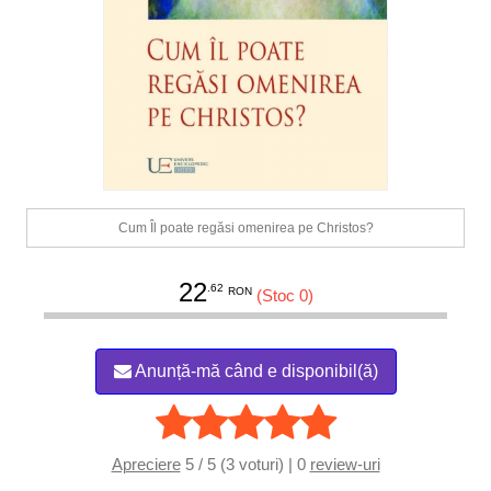
Cum Îl poate regăsi omenirea pe Christos?
22
.62
RON
(Stoc 0)
Anunță-mă când e disponibil(ă)
Apreciere
5 / 5 (3 voturi) | 0
review-uri