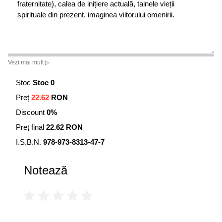
fraternitate), calea de inițiere actuală, tainele vieții
spirituale din prezent, imaginea viitorului omenirii.
Vezi mai mult ▷
Stoc
Stoc 0
Preț
22.62
RON
Discount
0%
Preț final
22.62 RON
I.S.B.N.
978-973-8313-47-7
Notează