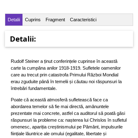
Detalii
Cuprins
Fragment
Caracteristici
Detalii:
Rudolf Steiner a ținut conferințele cuprinse în această
carte la cumpăna anilor 1918-1919. Sufletele oamenilor
care au trecut prin catastrofa Primului Război Mondial
erau zguduite până în temelii și căutau noi răspunsuri la
întrebări fundamentale.
Poate că această atmosferă sufletească face ca
abordarea temelor să fie mai directă, amănuntele
prezentate mai concrete, astfel ca auditorul să poată găsi
răspunsuri la probleme ca: nașterea lui Chrislos în sufletul
omenesc, apariția creștinismului pe Pământ, impulsurile
ființiale lăuntrice ale omului (egalitate, libertate și