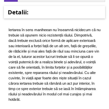
Detalii:
Iertarea în sens maniheean nu înseamnă nicidecum că nu
trebuie să opunem nicio rezistență răului. Dimpotrivă,
dacă trebuie exclusă orice formă de aplicare exterioară
sau interioară a forței față de un alt om, față de greșelile,
de rătăcirile și mai ales față de răul sau minciuna care vin
de la el, tuturor acestor lucruri trebuie să li se opună o
voință puternică de a realiza binele și adevărul, o voință
care să fie orientată, în limita forțelor și a posibilităților
existente, spre repararea răului și neadevărului. Cu alte
cuvinte, în viață apar foarte des niște situații în cazul
cărora iertarea trebuie să rămână un act pur interior, în
timp ce spre exterior trebuie să se iasă în întâmpi­narea
răului și neadevărului în modul cel mai curajos și mai
hotărât.