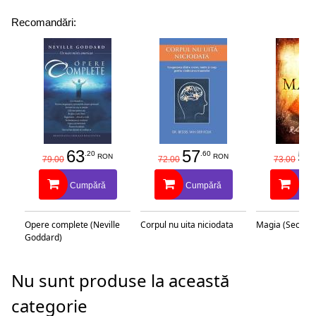
Recomandări:
63
57
58
.20
.60
RON
RON
79.00
72.00
73.00
Cumpără
Cumpără
Cu
Opere complete (Neville
Corpul nu uita niciodata
Magia (Secretu
Goddard)
Nu sunt produse la această
categorie