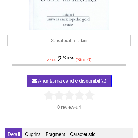
Sensul ocult al iertării
2
.70
RON
(Stoc 0)
27.00
Anunță-mă când e disponibil(ă)
0
review-uri
Detalii
Cuprins
Fragment
Caracteristici