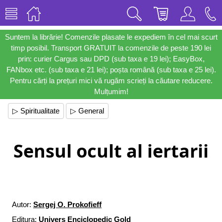
Suntem la librărie! Comenzile plasate le expediem în cel mai scurt
timp posibil. Transport GRATUIT la comenzile de peste 190 lei
prin: curier Cargus sau DPD (sub taxa e 19 lei); EasyBox,
FANbox etc. (sub taxa e 21 lei); poșta română (sub taxa e 25 lei).
Pentru cărți la prețuri mici vă rugăm scrieți la căutare reducere.
Mulțumim!
▷ Spiritualitate
▷ General
Sensul ocult al iertarii
Autor:
Sergej O. Prokofieff
Editura:
Univers Enciclopedic Gold