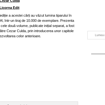
Cezar Culda
Licorna Edit
ediție a acestei cărți au văzut lumina tiparului în
4, într-un tiraj de 10.000 de exemplare. Prezenta
 cele două volume, publicate inițial separat, a fost
ătre Cezar Culda, prin introducerea unor capitole
Lumea m
ezvoltarea celor anterioare.