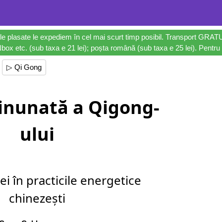
le plasate le expediem în cel mai scurt timp posibil. Transport GRAT
ox etc. (sub taxa e 21 lei); poșta română (sub taxa e 25 lei). Pentru 
▷ Qi Gong
nunată a Qigong-
ului
ei în practicile energetice
chinezești