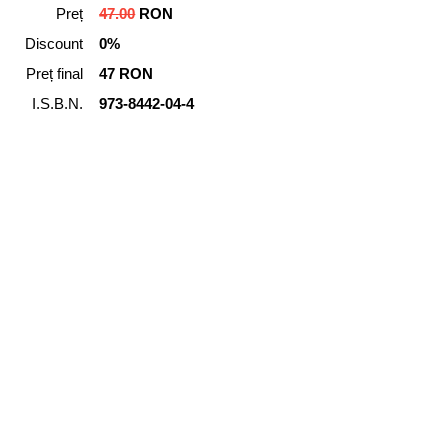
Preț
47.00
RON
Discount
0%
Preț final
47 RON
I.S.B.N.
973-8442-04-4