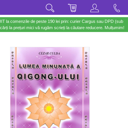
UIT la comenzile de peste 190 lei prin: curier Cargus sau DPD (sub
cărți la prețuri mici vă rugăm scrieți la căutare reducere. Mulțumim!