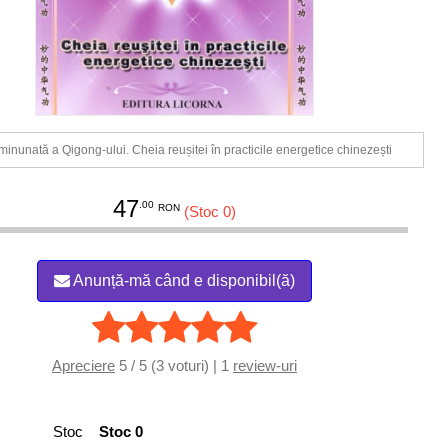
inunată a Qigong-ului. Cheia reușitei în practicile energetice chinezești
47
.00
RON
(Stoc 0)
Anunță-mă când e disponibil(ă)
Apreciere
5 / 5 (3 voturi) | 1
review-uri
Stoc
Stoc 0