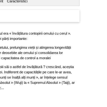
nt
Caracteristici
-ul era « învățătura contopirii omului cu cerul ».
i părți importante:
etului, prelungirea vieții și atingerea longevității
r deosebite ale omului și consolidarea lor
 capacitatea de control a moralei
iii săi o astfel de învățătură ? crescând, aceștia
. Indiferent de capacitățile pe care le-ar avea,
unți se înalță alți munți », ar înțelege sensul
Absolut » (Wuji) la « Supremul Absolut » (Taiji), ar
...