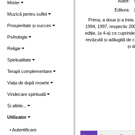
Autor:
Mister
Editura:
Muzică pentru suflet
Prima, a doua și a treia 
Prosperitate și succes
1994, 1997, respectiv 200
ediție, (a 4-a) ce cuprinde
Psihologie
revăzută și adăugită de c
și d
Religie
Spiritualitate
Terapii complementare
Viața de după moarte
Vindecare spirituală
Și altele...
Utilizator
• Autentificare