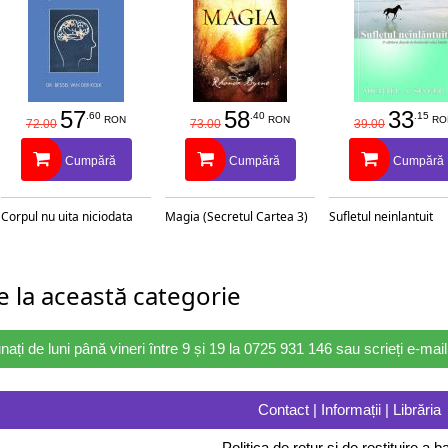
57
58
33
.60
.40
.15
RON
RON
RO
72.00
73.00
39.00
Cumpără
Cumpără
Cumpără
Corpul nu uita niciodata
Magia (Secretul Cartea 3)
Sufletul neinlantuit
 la această categorie
nați de luni până vineri între 9 și 19 la 0725 931 146 sau scrieți e-ma
Contact | Informații | Librăria
Politica de retur și de restituire a ba