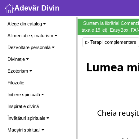
Adevăr Divin
Meniu
Suntem la librărie! Comenzi
Alege din catalog
taxa e 19 lei); EasyBox, FANb
Alimentație și naturism
▷ Terapii complementare
Dezvoltare personală
Divinație
Lumea mi
Ezoterism
Filozofie
Inițiere spirituală
Inspirație divină
Cheia reușit
Învățături spirituale
Maeștri spirituali