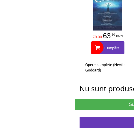
63
.20
RON
79.00
Cumpără
Opere complete (Neville
Goddard)
Nu sunt produse
Su