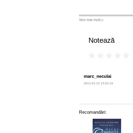
Vezi mai mult ▷
Notează
marc_neculai
2012-01-15 15:02:24
Recomandări: