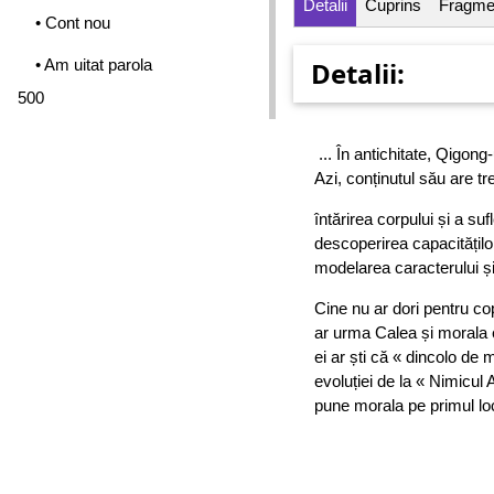
Detalii
Cuprins
Fragme
• Cont nou
• Am uitat parola
Detalii:
500
... În antichitate, Qigong
Azi, conținutul său are tre
întărirea corpului și a sufl
descoperirea capacitățilo
modelarea caracterului și
Cine nu ar dori pentru cop
ar urma Calea și morala ei
ei ar ști că « dincolo de m
evoluției de la « Nimicul 
pune morala pe primul loc