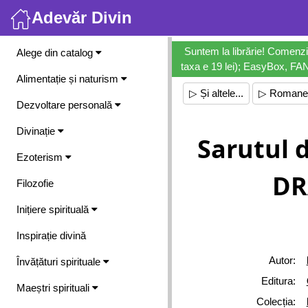
Adevăr Divin
Meniu
Suntem la librărie! Comenzi
Alege din catalog
taxa e 19 lei); EasyBox, FANb
Alimentație și naturism
▷ Și altele...
▷ Romane
Dezvoltare personală
Divinație
Sarutul 
Ezoterism
DR
Filozofie
Inițiere spirituală
Inspirație divină
Autor:
Învățături spirituale
Editura:
Maeștri spirituali
Colecția: