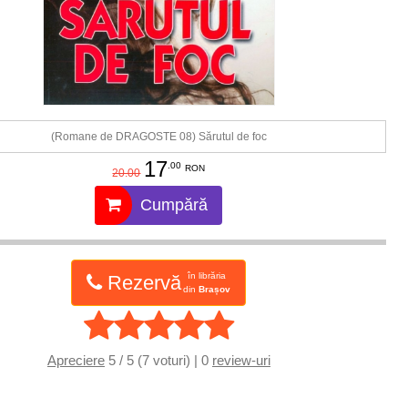
(Romane de DRAGOSTE 08) Sărutul de foc
17
.00
RON
20.00
Cumpără
în librăria
Rezervă
din
Brașov
Apreciere
5 / 5 (7 voturi) | 0
review-uri