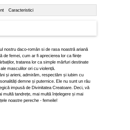
nt
Caracteristici
l nostru daco-român si de rasa noastră ariană
ță de femei, cum ar fi aprecierea lor ca ființe
baților, tratarea lor ca simple mărfuri destinate
 ale masculilor ori cu violență.
âni și arieni, admirăm, respectăm și iubim cu
rsonalități demne și puternice. Ele nu sunt un rău
legică impusă de Divinitatea Creatoare. Deci, vă
i multă tandrețe, mai multă înțelegere și mai
nțele noastre pereche - femeile!