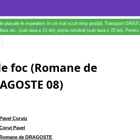
le plasate le expediem în cel mai scurt timp posibil. Transport GRAT
ox etc. (sub taxa e 21 lei); poșta română (sub taxa e 25 lei). Pentru 
de foc (Romane de
AGOSTE 08)
Pavel Corutz
Coruț Pavel
Romane de DRAGOSTE