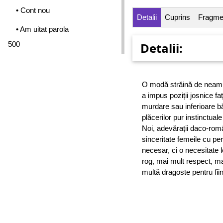
• Cont nou
Detalii
Cuprins
Fragme
• Am uitat parola
500
Detalii:
O modă străină de neamu
a impus poziții josnice fa
murdare sau inferioare băr
plăcerilor pur instinctuale
Noi, adevărații daco-rom
sinceritate femeile cu pe
necesar, ci o necesitate 
rog, mai mult respect, ma
multă dragoste pentru fii