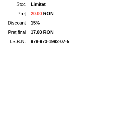
Stoc
Limitat
Preț
20.00
RON
Discount
15%
Preț final
17.00 RON
I.S.B.N.
978-973-1992-07-5