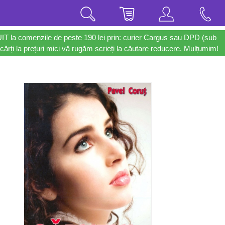
UIT la comenzile de peste 190 lei prin: curier Cargus sau DPD (sub
cărți la prețuri mici vă rugăm scrieți la căutare reducere. Mulțumim!