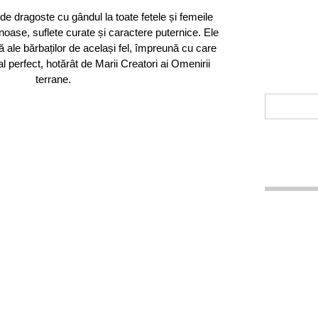
e dragoste cu gândul la toate fetele și femeile
noase, suflete curate și caractere puternice. Ele
ă ale bărbaților de același fel, împreună cu care
al perfect, hotărât de Marii Creatori ai Omenirii
terrane.