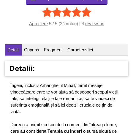
Apreciere
5 / 5 (24 voturi) | 4
review-uri
Detalii
Cuprins
Fragment
Caracteristici
Detalii:
Îngerii, inclusiv Arhanghelul Mihail, trimit mesaje
vindecătoare care te vor ajuta să descoperi scopul vieții
tale, să înțelegi relațiile tale romantice, să te vindeci de
suferința emoțională și să iei decizii cruciale ce țin de
viață.
Doreen a primit scrisori de la oameni din întreaga lume,
care au considerat
Terapia cu îngeri
o sursă sigură de