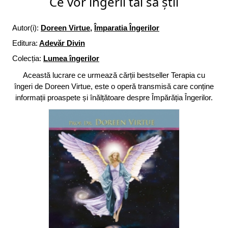
Ce vor îngerii tăi să știi
Autor(i):
Doreen Virtue
,
Împaratia Îngerilor
Editura:
Adevăr Divin
Colecția:
Lumea îngerilor
Această lucrare ce urmează cărții bestseller Terapia cu
îngeri de Doreen Virtue, este o operă transmisă care conține
informații proaspete și înălțătoare despre Împărăția Îngerilor.