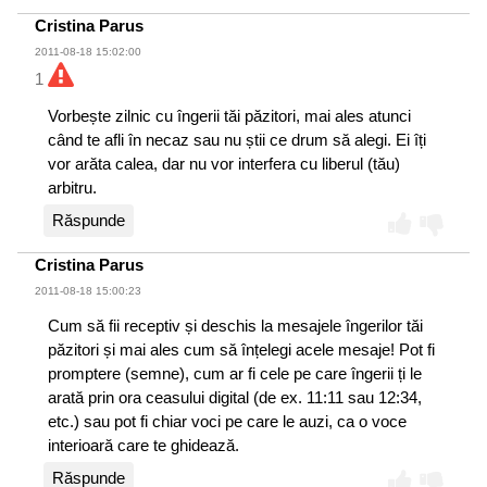
Cristina Parus
2011-08-18 15:02:00
1
Vorbește zilnic cu îngerii tăi păzitori, mai ales atunci
când te afli în necaz sau nu știi ce drum să alegi. Ei îți
vor arăta calea, dar nu vor interfera cu liberul (tău)
arbitru.
Răspunde
Cristina Parus
2011-08-18 15:00:23
Cum să fii receptiv și deschis la mesajele îngerilor tăi
păzitori și mai ales cum să înțelegi acele mesaje! Pot fi
promptere (semne), cum ar fi cele pe care îngerii ți le
arată prin ora ceasului digital (de ex. 11:11 sau 12:34,
etc.) sau pot fi chiar voci pe care le auzi, ca o voce
interioară care te ghidează.
Răspunde