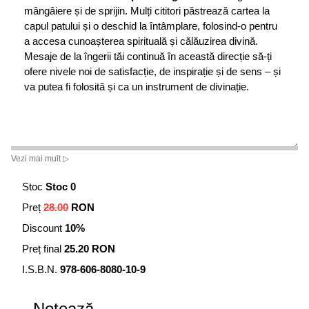
mângâiere și de sprijin. Mulți cititori păstrează cartea la
capul patului și o deschid la întâmplare, folosind-o pentru
a accesa cunoașterea spirituală și călăuzirea divină.
Mesaje de la îngerii tăi continuă în această direcție să-ți
ofere nivele noi de satisfacție, de inspirație și de sens – și
va putea fi folosită și ca un instrument de divinație.
Vezi mai mult ▷
Stoc
Stoc 0
Preț
28.00
RON
Discount
10%
Preț final
25.20 RON
I.S.B.N.
978-606-8080-10-9
Notează