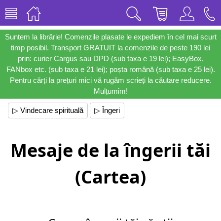
Suntem la librărie! Comenzile plasate le expediem în cel mai scurt
timp posibil. Transport GRATUIT la comenzile de peste 190 lei
prin: curier Cargus sau DPD (sub taxa e 19 lei); EasyBox,
FANbox etc. (sub taxa e 21 lei); poșta română (sub taxa e 25 lei).
Pentru cărți la prețuri mici vă rugăm scrieți la căutare reducere.
Mulțumim!
▷ Vindecare spirituală
▷ Îngeri
Mesaje de la îngerii tăi
(Cartea)