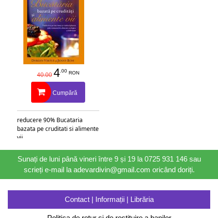
4
.00
RON
40.00
Cumpără
reducere 90% Bucataria
bazata pe cruditati si alimente
vii
Sunați de luni până vineri între 9 și 19 la 0725 931 146 sau
scrieți e-mail la adevardivin@gmail.com oricând doriți.
Contact | Informații | Librăria
Politica de retur și de restituire a banilor