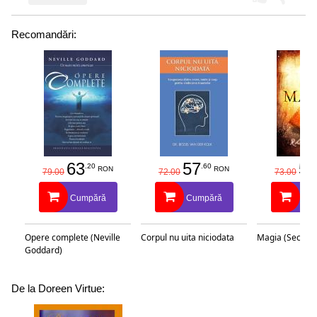
Recomandări:
63
57
58
.20
.60
RON
RON
79.00
72.00
73.00
Cumpără
Cumpără
Cu
Opere complete (Neville
Corpul nu uita niciodata
Magia (Secretu
Goddard)
De la Doreen Virtue: