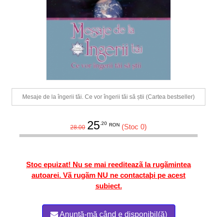
Mesaje de la îngerii tăi. Ce vor îngerii tăi să știi (Cartea bestseller)
25
.20
RON
(Stoc 0)
28.00
Stoc epuizat! Nu se mai reediteazã la rugãmintea
autoarei. Vã rugãm NU ne contactaþi pe acest
subiect.
Anunță-mă când e disponibil(ă)