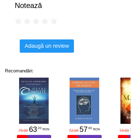
comportamentele problemă, iar volumul conține și
Notează
informații utile cu privire la predarea deprinderilor de mers
la toaletă și a altor aptitudini de independență, care sunt
utile unui copil.
Adaugă un review
Recomandări:
63
57
58
.20
.60
RON
RON
79.00
72.00
73.00