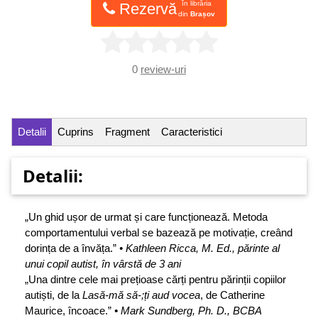
în librăria
Rezervă
din
Brașov
0
review-uri
Detalii
Cuprins
Fragment
Caracteristici
Detalii:
„Un ghid ușor de urmat și care funcționează. Metoda
comportamentului verbal se bazează pe motivație, creând
dorința de a învăța.”
• Kathleen Ricca, M. Ed., părinte al
unui copil autist, în vârstă de 3 ani
„Una dintre cele mai prețioase cărți pentru părinții copiilor
autiști, de la
Lasă-mă să-;ți aud vocea
, de Catherine
Maurice, încoace.”
• Mark Sundberg, Ph. D., BCBA