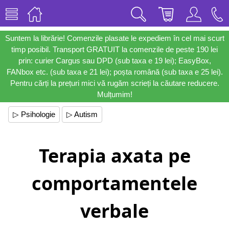
Suntem la librărie! Comenzile plasate le expediem în cel mai scurt
timp posibil. Transport GRATUIT la comenzile de peste 190 lei
prin: curier Cargus sau DPD (sub taxa e 19 lei); EasyBox,
FANbox etc. (sub taxa e 21 lei); poșta română (sub taxa e 25 lei).
Pentru cărți la prețuri mici vă rugăm scrieți la căutare reducere.
Mulțumim!
▷ Psihologie
▷ Autism
Terapia axata pe
comportamentele
verbale