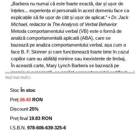
„Barbera nu numai că este foarte exactă, dar și ușor de
înțeles... experiența ei personală în acest domeniu face ca
explicațiile să fie ușor de citit și ușor de aplicat.”
• Dr. Jack
Michael, redactor la The Analysis of Verbal Behavior
Metoda comportamentului verbal (VB) este o formă de
analiză comportamentală aplicată (ABA), care se
bazează pe analiza comportamentului verbal, așa cum o
face B. F. Skinner și care funcționează foarte bine în cazul
copiilor care au abilități minime sau inexistente de limbaj.
În această carte, Mary Lynch Barbera se bazează pe
propria ei experiență, ca analist comportamental certificat
Vezi mai mult ▷
și părinte al unui copil cu autism, pentru a explica metoda
comportamentului verbal și modul ei de folosire.
Stoc
În stoc
Preț
26.43
RON
Acest ghid oferă instrucțiuni pas cu pas și informații din
abundență, despre cum să ajutăm copiii să dezvolte
Discount
25%
aptitudini de limbaj și de vorbire mai bune, în același timp
Preț final
19.83 RON
explicând cum să predăm folosirea limbajului
mimico-;gestual, în cazul copiilor neverbali. Un capitol
I.S.B.N.
978-606-639-325-6
întreg se concentrează pe modalități de a reduce