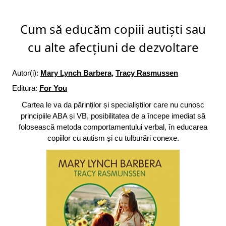
Cum să educăm copiii autiști sau
cu alte afecțiuni de dezvoltare
Autor(i):
Mary Lynch Barbera
,
Tracy Rasmussen
Editura:
For You
Cartea le va da părinților și specialiștilor care nu cunosc
principiile ABA și VB, posibilitatea de a începe imediat să
folosească metoda comportamentului verbal, în educarea
copiilor cu autism și cu tulburări conexe.