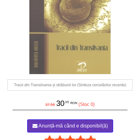
Tracii din Transilvania și străbunii lor (Sinteza cercetărilor recente)
30
.05
RON
(Stoc 0)
37.56
Anunță-mă când e disponibil(ă)