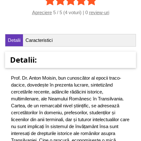
Apreciere
5 / 5 (4 voturi) | 0
review-uri
Detalii
Caracteristici
Detalii:
Prof. Dr. Anton Moisin, bun cunoscător al epocii traco-
dacice, dovedește în prezenta lucrare, sintetizând
cercetările recente, adâncile rădăcini istorice,
multimilenare, ale Neamului Românesc în Transilvania.
Cartea, de un remarcabil nivel științific, se adresează
cercetătorilor în domeniu, prefesorilor, studenților și
liceenilor din anii terminali, dar și tuturor intelectualilor care
nu sunt implicați în sistemul de învățamânt însa sunt
interesați de drepturile istorice ale românilor asupra
Transilvaniei. Cine o procură, economisește o mică