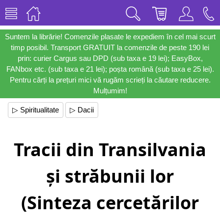
Suntem la librărie! Comenzile plasate le expediem în cel mai scurt
timp posibil. Transport GRATUIT la comenzile de peste 190 lei
prin: curier Cargus sau DPD (sub taxa e 19 lei); EasyBox,
FANbox etc. (sub taxa e 21 lei); poșta română (sub taxa e 25 lei).
Pentru cărți la prețuri mici vă rugăm scrieți la căutare reducere.
Mulțumim!
▷ Spiritualitate
▷ Dacii
Tracii din Transilvania
și străbunii lor
(Sinteza cercetărilor