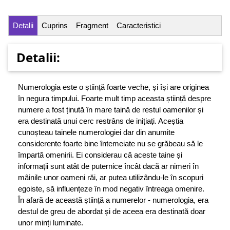
Detalii
Cuprins
Fragment
Caracteristici
Detalii:
Numerologia este o știință foarte veche, și își are originea
în negura timpului. Foarte mult timp aceasta știință despre
numere a fost ținută în mare taină de restul oamenilor și
era destinată unui cerc restrâns de inițiați. Aceștia
cunoșteau tainele numerologiei dar din anumite
considerente foarte bine întemeiate nu se grăbeau să le
împartă omenirii. Ei considerau că aceste taine și
informații sunt atât de puternice încât dacă ar nimeri în
mâinile unor oameni răi, ar putea utilizându-le în scopuri
egoiste, să influențeze în mod negativ întreaga omenire.
În afară de această știință a numerelor - numerologia, era
destul de greu de abordat și de aceea era destinată doar
unor minți luminate.