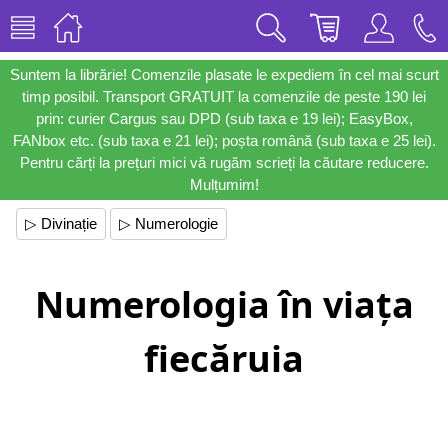
Suntem la librărie! Comenzile plasate le expediem în cel mai scurt
timp posibil. Transport GRATUIT la comenzile de peste 190 lei
prin: curier Cargus sau DPD (sub taxa e 19 lei); EasyBox,
FANbox etc. (sub taxa e 21 lei); poșta română (sub taxa e 25 lei).
Pentru cărți la prețuri mici vă rugăm scrieți la căutare reducere.
Mulțumim!
▷ Divinație
▷ Numerologie
Numerologia în viața
fiecăruia