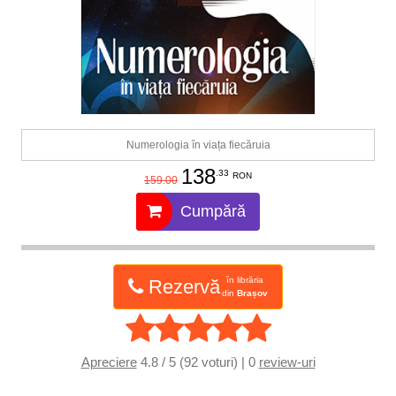
Numerologia în viața fiecăruia
138
.33
RON
159.00
Cumpără
în librăria
Rezervă
din
Brașov
Apreciere
4.8 / 5 (92 voturi) | 0
review-uri