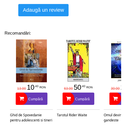
Adaugă un review
Recomandări:
10
50
25
.40
.40
RON
RON
13.00
63.00
30.00
Cumpără
Cumpără
Cu
Ghid de Spovedanie
Tarotul Rider Waite
Omul devine c
pentru adolescenti si tineri
gandeste