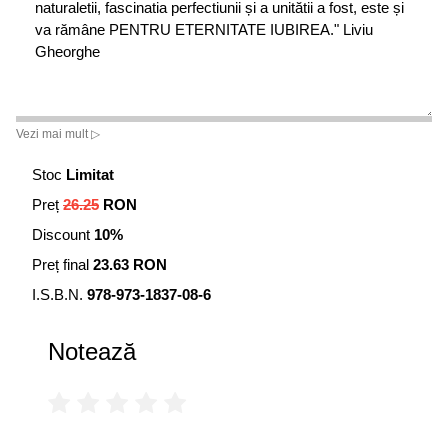
naturaletii, fascinatia perfectiunii și a unitătii a fost, este și
va rămâne PENTRU ETERNITATE IUBIREA." Liviu
Gheorghe
Vezi mai mult ▷
Stoc
Limitat
Preț
26.25
RON
Discount
10%
Preț final
23.63 RON
I.S.B.N.
978-973-1837-08-6
Notează