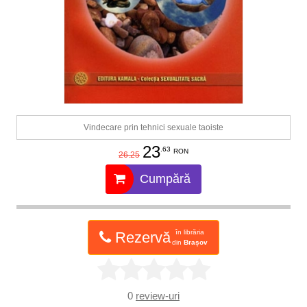
Vindecare prin tehnici sexuale taoiste
23
.63
RON
26.25
Cumpără
în librăria
Rezervă
din
Brașov
0
review-uri