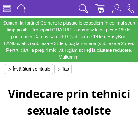
Suntem la librărie! Comenzile plasate le expediem în cel mai scurt
timp posibil. Transport GRATUIT la comenzile de peste 190 lei
prin: curier Cargus sau DPD (sub taxa e 19 lei); EasyBox,
FANbox etc. (sub taxa e 21 lei); poșta română (sub taxa e 25 lei).
Pentru cărți la prețuri mici vă rugăm scrieți la căutare reducere.
Mulțumim!
▷ Învățături spirituale
▷ Tao
Vindecare prin tehnici
sexuale taoiste