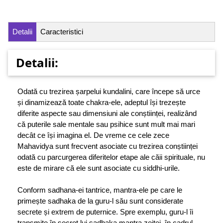
Detalii
Caracteristici
Detalii:
Odată cu trezirea șarpelui kundalini, care începe să urce
și dinamizează toate chakra-ele, adeptul își trezește
diferite aspecte sau dimensiuni ale conștiinței, realizând
că puterile sale mentale sau psihice sunt mult mai mari
decât ce își imagina el. De vreme ce cele zece
Mahavidya sunt frecvent asociate cu trezirea conștiinței
odată cu parcurgerea diferitelor etape ale căii spirituale, nu
este de mirare că ele sunt asociate cu siddhi-urile.
Conform sadhana-ei tantrice, mantra-ele pe care le
primește sadhaka de la guru-l său sunt considerate
secrete și extrem de puternice. Spre exemplu, guru-l îi
transmite în secret lui sadhaka mantra zeiței, în cadrul