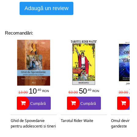
Adaugă un review
Recomandări:
10
50
25
.40
.40
RON
RON
13.00
63.00
30.00
Cumpără
Cumpără
Cu
Ghid de Spovedanie
Tarotul Rider Waite
Omul devine c
pentru adolescenti si tineri
gandeste