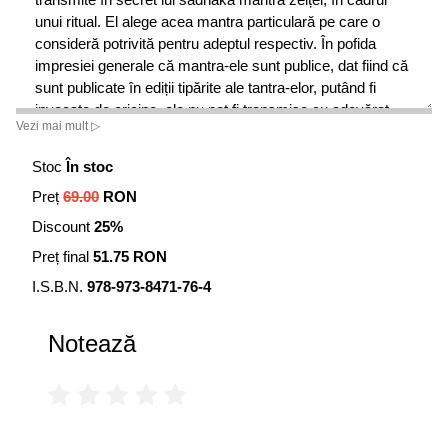
unui ritual. El alege acea mantra particulară pe care o
consideră potrivită pentru adeptul respectiv. În pofida
impresiei generale că mantra-ele sunt publice, dat fiind că
sunt publicate în ediții tipărite ale tantra-elor, putând fi
invocate de oricine, ele nu pot fi transmise cu adevărat
Vezi mai mult ▷
decât de către maeștrii spirituali, în timpul unor ceremonii
spirituale atent organizate.
Stoc
În stoc
Preț
69.00
RON
Discount
25%
Preț final
51.75 RON
I.S.B.N.
978-973-8471-76-4
Notează