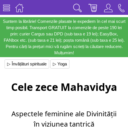
Suntem la librărie! Comenzile plasate le expediem în cel mai scurt
timp posibil. Transport GRATUIT la comenzile de peste 190 lei
prin: curier Cargus sau DPD (sub taxa e 19 lei); EasyBox,
FANbox etc. (sub taxa e 21 lei); poșta română (sub taxa e 25 lei).
Pentru cărți la prețuri mici vă rugăm scrieți la căutare reducere.
Mulțumim!
▷ Învățături spirituale
▷ Yoga
Cele zece Mahavidya
Aspectele feminine ale Divinității
în viziunea tantrică