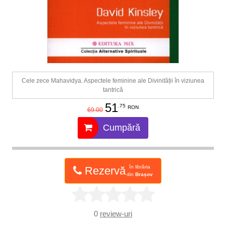
Cele zece Mahavidya. Aspectele feminine ale Divinității în viziunea
tantrică
51
.75
RON
69.00
Cumpără
în librăria
Rezervă
din
Brașov
0
review-uri