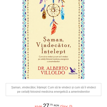
Șaman, vindecător, înțelept: Cum să te vindeci și cum să îi vindeci
pe ceilalți folosind medicina energetică a amerindienilor
27
.75
RON
(Stoc 0)
37.00