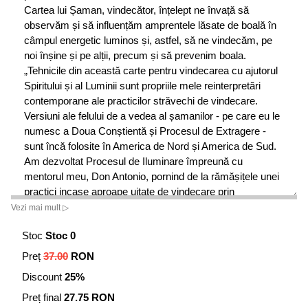
Cartea lui Șaman, vindecător, înțelept ne învață să
observăm și să influențăm amprentele lăsate de boală în
câmpul energetic luminos și, astfel, să ne vindecăm, pe
noi înșine și pe alții, precum și să prevenim boala.
„Tehnicile din această carte pentru vindecarea cu ajutorul
Spiritului și al Luminii sunt propriile mele reinterpretări
contemporane ale practicilor străvechi de vindecare.
Versiuni ale felului de a vedea al șamanilor - pe care eu le
numesc a Doua Conștientă și Procesul de Extragere -
sunt încă folosite în America de Nord și America de Sud.
Am dezvoltat Procesul de Iluminare împreună cu
mentorul meu, Don Antonio, pornind de la rămășițele unei
practici incașe aproape uitate de vindecare prin
intermediul Câmpului Energetic de Lumină. Aceste tehnici
Vezi mai mult ▷
sunt extraordinar de puternice și de eficiente. Trebuie
Stoc
Stoc 0
folosite doar în condițiile unui cod etic și ale unei integrități
de nestrămutat.” (Alberto Villoldo)
Preț
37.00
RON
Discount
25%
SÃ DESCOPERIM O DIMENSIUNE ABSOLUT NOUÃ
A VINDECÃRII
Preț final
27.75 RON