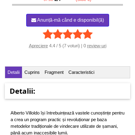
Anunță-mă când e disponibil(ă)
Apreciere
4.4 / 5 (7 voturi) | 0
review-uri
Detalii
Cuprins
Fragment
Caracteristici
Detalii:
Alberto Villoldo își întrebuințează vastele cunoștințe pentru
a crea un program practic și revoluționar pe baza
metodelor tradiționale de vindecare utilizate de șamani,
până acum inaccesibile lumii.