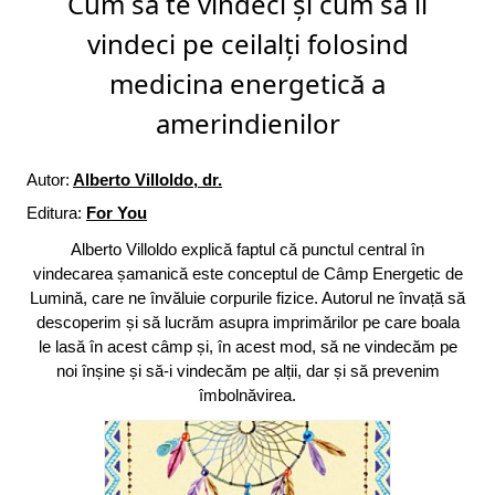
Cum să te vindeci și cum să îi
vindeci pe ceilalți folosind
medicina energetică a
amerindienilor
Autor:
Alberto Villoldo, dr.
Editura:
For You
Alberto Villoldo explică faptul că punctul central în
vindecarea șamanică este conceptul de Câmp Energetic de
Lumină, care ne învăluie corpurile fizice. Autorul ne învață să
descoperim și să lucrăm asupra imprimărilor pe care boala
le lasă în acest câmp și, în acest mod, să ne vindecăm pe
noi înșine și să-i vindecăm pe alții, dar și să prevenim
îmbolnăvirea.