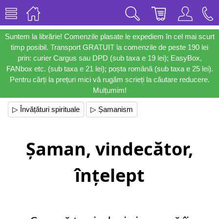
Suntem la librărie! Comenzile plasate le expediem în cel mai scurt
timp posibil. Transport GRATUIT la comenzile de peste 190 lei
prin: curier Cargus sau DPD (sub taxa e 19 lei); EasyBox,
FANbox etc. (sub taxa e 21 lei); poșta română (sub taxa e 25 lei).
Pentru cărți la prețuri mici vă rugăm scrieți la căutare reducere.
Mulțumim!
▷ Învățături spirituale
▷ Șamanism
Șaman, vindecător,
înțelept