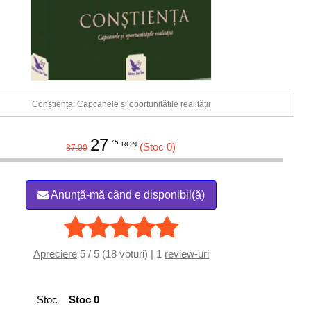
Conștiența: Capcanele și oportunitățile realității
27
.75
RON
(Stoc 0)
37.00
Anunță-mă când e disponibil(ă)
Apreciere
5 / 5 (18 voturi) | 1
review-uri
Stoc
Stoc 0