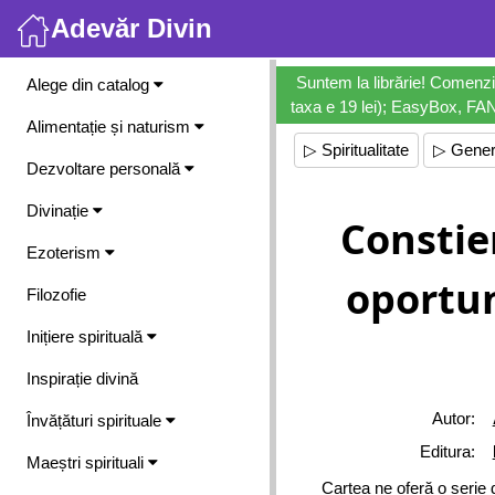
Adevăr Divin
Meniu
Suntem la librărie! Comenzi
Alege din catalog
taxa e 19 lei); EasyBox, FANb
Alimentație și naturism
▷ Spiritualitate
▷ Gener
Dezvoltare personală
Divinație
Constie
Ezoterism
oportuni
Filozofie
Inițiere spirituală
Inspirație divină
Autor:
Învățături spirituale
Editura:
Maeștri spirituali
Cartea ne oferă o serie 