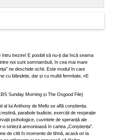
ntru trezire! E posibil să nu-ți dai încă seama
dintre noi sunt somnambuli, în cea mai mare
ența” ne deschide ochii. Este modul în care
e cu blândețe, dar și cu multă fermitate, «E
CBS Sunday Morning și The Osgood File)
al al lui Anthony de Mello se află conștiența.
reștină, parabole budiste, exerciții de respirație
vații psihologice, cuvintele de speranță ale
tr-o sinteză armonioasă în cartea „Conștiența”.
ne de citit în momente de tihnă, acasă ori la