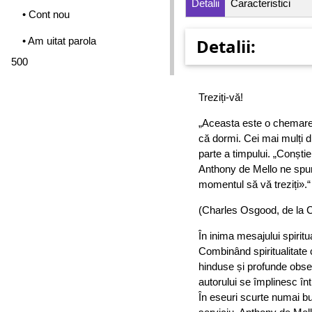
Detalii
Caracteristici
• Cont nou
• Am uitat parola
Detalii:
500
Treziți-vă!
„Aceasta este o chemare î
că dormi. Cei mai mulți 
parte a timpului. „Conști
Anthony de Mello ne spun
momentul să vă treziți».“
(Charles Osgood, de la 
În inima mesajului spiritu
Combinând spiritualitate c
hinduse și profunde obser
autorului se împlinesc în
În eseuri scurte numai bu