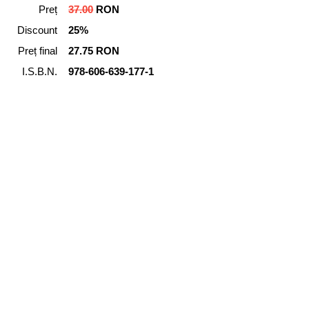
Preț
37.00
RON
Discount
25%
Preț final
27.75 RON
I.S.B.N.
978-606-639-177-1