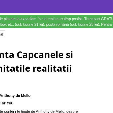
le plasate le expediem în cel mai scurt timp posibil. Transport GRAT
ox etc. (sub taxa e 21 lei); poșta română (sub taxa e 25 lei). Pentru 
al
nta Capcanele si
tatile realitatii
Anthony de Mello
For You
de conferințe ținute de Anthony de Mello, despre