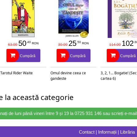
 pe care noi îl numim existența umană.
ci, creștini, necreștini, indiferent de credință,
 unanimi într-un singur lucru: că totul e bine, totul
ste o harababură, totul este bine. Ciudat
 mod tragic, majoritatea oamenilor nu ajung să
50
25
102
.40
.50
.6
RON
RON
63.00
30.00
114.00
pentru că sunt adormiți. Au doar un coșmar.”
Cumpără
Cumpără
Cumpără
Tarotul Rider Waite
Omul devine ceea ce
3, 2, 1... Bogatie! (Se
gandeste
cartea 6)
 la această categorie
nați de luni până vineri între 9 și 19 la 0725 931 146 sau scrieți e-ma
Contact | Informații | Librăria