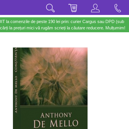
UIT la comenzile de peste 190 lei prin: curier Cargus sau DPD (sub
cărți la prețuri mici vă rugăm scrieți la căutare reducere. Mulțumim!