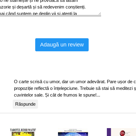
lo ne stârnește și ne provoacă să lăsăm
zorie și deșartă și să redevenim conștienți.
 când suntem pe deplin vii și atenți la
lalți, fie că ne sunt rude, colegi sau străini.
 desăvârșită despre Spirit și despre trezirea sa
 noastre.
Adaugă un review
.J.
e Mello este cunoscut în întreaga lume pentru
le pe teme de spiritualitate. A condus Institutul
storală din Poona, în India.
găciune și cursurile de terapie, susținute
O carte scrisă cu umor, dar un umor adevărat. Pare ușor de cit
 oameni din întreaga lume. Deși a murit subit, în
propoziție reflectă o înțelepciune. Trebuie să stai să meditezi ș
 lăsat o bogată moștenire de învățături
cuvintelor sale. Și cât de frumos le spune!...
egistrate, precum cartea de față, îngrijită de
ud.
Răspunde
și: ”Spiritualitate înseamnă trezire. Majoritatea
știu asta, sunt adormiți. Ei s-au născut adormiți,
ătoresc în somn, nasc copii în somn, mor în
ă vreodată. Nu înțeleg niciodată farmecul și