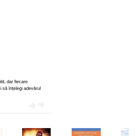
it, dar fiecare
i să înțelegi adevărul