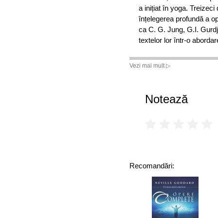
a inițiat în yoga. Treizeci
înțelegerea profundă a oper
ca C. G. Jung, G.I. Gurdjie
textelor lor într-o abordar
Vezi mai mult ▷
Notează
Recomandări: