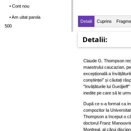
• Cont nou
• Am uitat parola
Detalii
Cuprins
Fragme
500
Detalii:
Claude G. Thompson redă 
maestrului caucazian, pe
excepțională a învățături
conștiinței” și căutați răs
”învățăturile lui Gurdjief
inedite pe care să le urmaț
După ce s-a format ca ins
compozitor la Universita
Thompson a început o cău
doctorul Franz Manouvrier
Montreal, al cărui discip