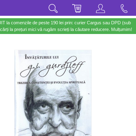
UIT la comenzile de peste 190 lei prin: curier Cargus sau DPD (sub
cărți la prețuri mici vă rugăm scrieți la căutare reducere. Mulțumim!