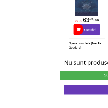
63
.20
RON
79.00
Cumpără
Opere complete (Neville
Goddard)
Nu sunt produse
Su