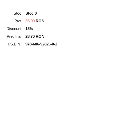
Stoc
Stoc 0
Preț
35.00
RON
Discount
18%
Preț final
28.70 RON
I.S.B.N.
978-606-92825-0-2