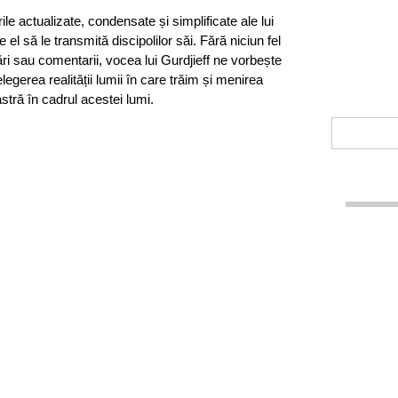
ile actualizate, condensate și simplificate ale lui
el să le transmită discipolilor săi. Fără niciun fel
tări sau comentarii, vocea lui Gurdjieff ne vorbește
țelegerea realității lumii în care trăim și menirea
stră în cadrul acestei lumi.