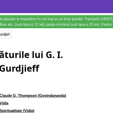
le plasate le expediem în cel mai scurt timp posibil. Transport GRAT
ox etc. (sub taxa e 21 lei); poșta română (sub taxa e 25 lei). Pentru 
rdjief
turile lui G. I.
Gurdjieff
Claude G. Thompson (Govindananda)
Vidia
Spiritualitate (Vidia)