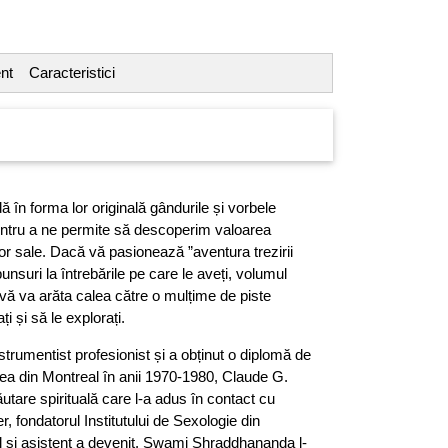
nt
Caracteristici
în forma lor originală gândurile și vorbele
ntru a ne permite să descoperim valoarea
lor sale. Dacă vă pasionează ”aventura trezirii
punsuri la întrebările pe care le aveți, volumul
f” vă va arăta calea către o mulțime de piste
i și să le explorați.
trumentist profesionist și a obținut o diplomă de
tea din Montreal în anii 1970-1980, Claude G.
tare spirituală care l-a adus în contact cu
, fondatorul Institutului de Sexologie din
ol și asistent a devenit. Swami Shraddhananda l-