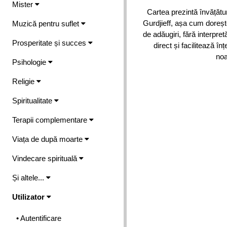
Mister
Cartea prezintă învățătur
Gurdjieff, așa cum dorește 
Muzică pentru suflet
de adăugiri, fără interpre
Prosperitate și succes
direct și facilitează în
noa
Psihologie
Religie
Spiritualitate
Terapii complementare
Viața de după moarte
Vindecare spirituală
Și altele...
Utilizator
• Autentificare