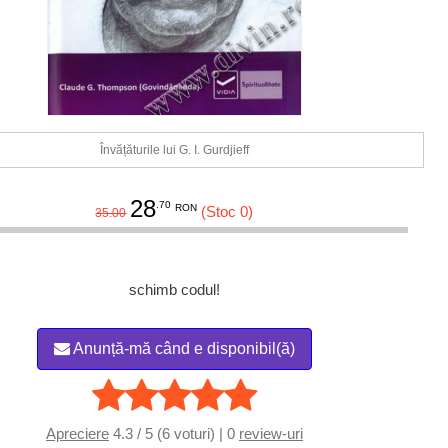
Învățăturile lui G. I. Gurdjieff
28
.70
RON
(Stoc 0)
35.00
schimb codul!
Anunță-mă când e disponibil(ă)
Apreciere
4.3 / 5 (6 voturi) | 0
review-uri