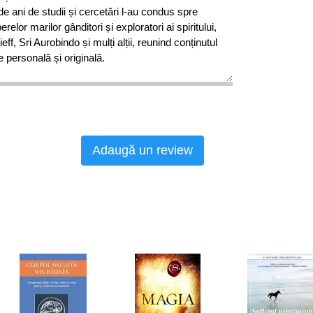
 de ani de studii și cercetări l-au condus spre
elor marilor gânditori și exploratori ai spiritului,
ff, Sri Aurobindo și mulți alții, reunind conținutul
e personală și originală.
Adaugă un review