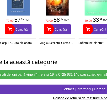
57
58
33
.60
.40
.15
RON
RON
RO
72.00
73.00
39.00
Cumpără
Cumpără
Cumpără
Corpul nu uita niciodata
Magia (Secretul Cartea 3)
Sufletul neinlantuit
 la această categorie
nați de luni până vineri între 9 și 19 la 0725 931 146 sau scrieți e-ma
Contact | Informații | Librăria
Politica de retur și de restituire a ba