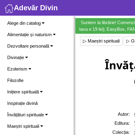
Adevăr Divin
Meniu
Suntem la librărie! Comenzi
Alege din catalog
taxa e 19 lei); EasyBox, FANb
Alimentație și naturism
▷ Maeștri spirituali
▷ Gu
Dezvoltare personală
Divinație
Învăță
Ezoterism
Filozofie
Inițiere spirituală
Inspirație divină
Autor:
Învățături spirituale
Editura:
Maeștri spirituali
Colecția: