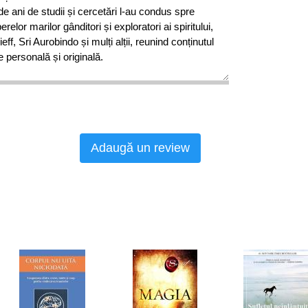
 de ani de studii și cercetări l-au condus spre
elor marilor gânditori și exploratori ai spiritului,
ff, Sri Aurobindo și mulți alții, reunind conținutul
e personală și originală.
Adaugă un review