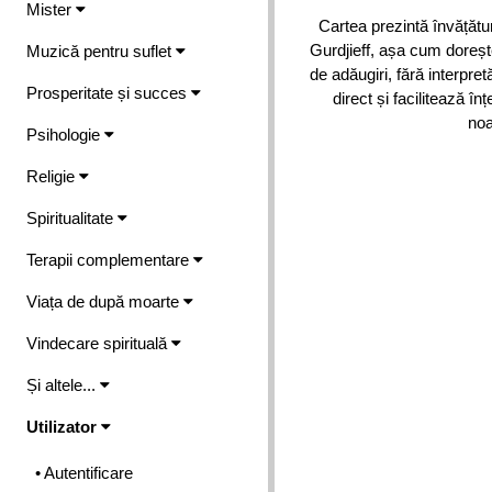
Mister
Cartea prezintă învățătur
Gurdjieff, așa cum dorește 
Muzică pentru suflet
de adăugiri, fără interpre
Prosperitate și succes
direct și facilitează în
noa
Psihologie
Religie
Spiritualitate
Terapii complementare
Viața de după moarte
Vindecare spirituală
Și altele...
Utilizator
• Autentificare