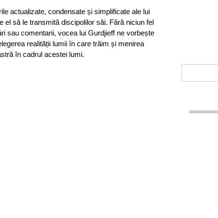
ile actualizate, condensate și simplificate ale lui
el să le transmită discipolilor săi. Fără niciun fel
tări sau comentarii, vocea lui Gurdjieff ne vorbește
țelegerea realității lumii în care trăim și menirea
stră în cadrul acestei lumi.