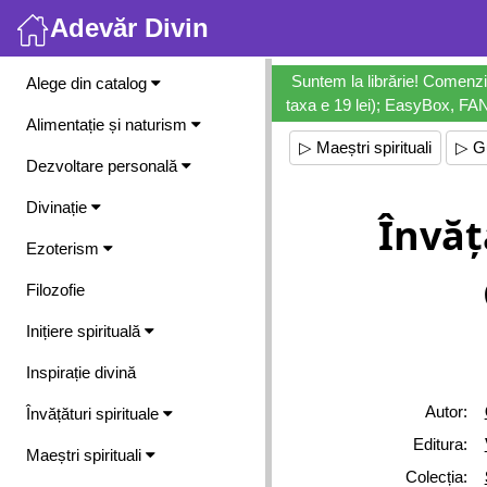
Adevăr Divin
Meniu
Suntem la librărie! Comenzi
Alege din catalog
taxa e 19 lei); EasyBox, FANb
Alimentație și naturism
▷ Maeștri spirituali
▷ Gu
Dezvoltare personală
Divinație
Învăță
Ezoterism
Filozofie
Inițiere spirituală
Inspirație divină
Autor:
Învățături spirituale
Editura:
Maeștri spirituali
Colecția: