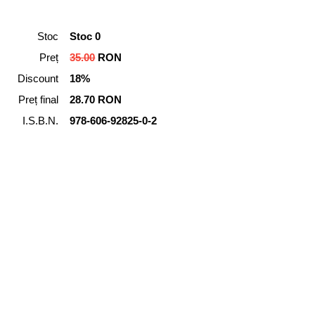
Stoc
Stoc 0
Preț
35.00
RON
Discount
18%
Preț final
28.70 RON
I.S.B.N.
978-606-92825-0-2