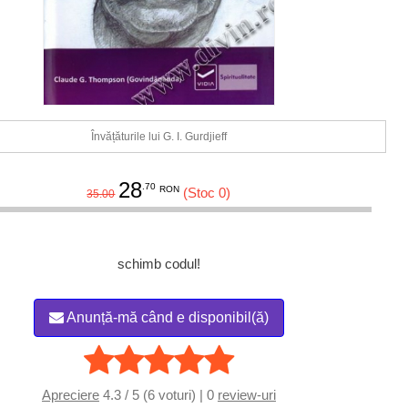
Învățăturile lui G. I. Gurdjieff
28
.70
RON
(Stoc 0)
35.00
schimb codul!
Anunță-mă când e disponibil(ă)
Apreciere
4.3 / 5 (6 voturi) | 0
review-uri