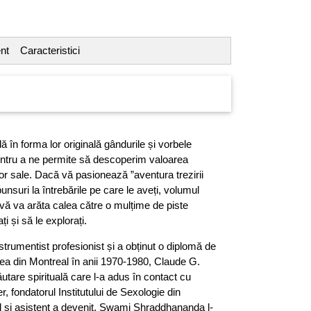
nt
Caracteristici
în forma lor originală gândurile și vorbele
ntru a ne permite să descoperim valoarea
lor sale. Dacă vă pasionează ”aventura trezirii
punsuri la întrebările pe care le aveți, volumul
f” vă va arăta calea către o mulțime de piste
i și să le explorați.
trumentist profesionist și a obținut o diplomă de
tea din Montreal în anii 1970-1980, Claude G.
tare spirituală care l-a adus în contact cu
, fondatorul Institutului de Sexologie din
ol și asistent a devenit. Swami Shraddhananda l-