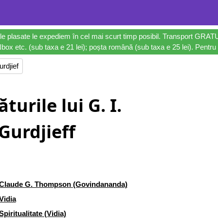
le plasate le expediem în cel mai scurt timp posibil. Transport GRAT
ox etc. (sub taxa e 21 lei); poșta română (sub taxa e 25 lei). Pentru 
rdjief
turile lui G. I.
Gurdjieff
Claude G. Thompson (Govindananda)
Vidia
Spiritualitate (Vidia)