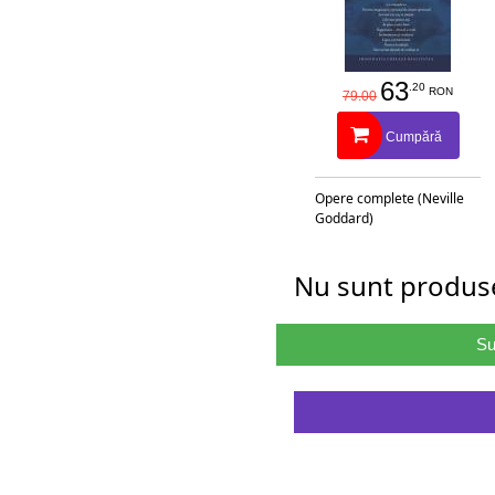
63
.20
RON
79.00
Cumpără
Opere complete (Neville
Goddard)
Nu sunt produse
Su