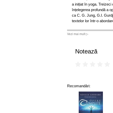
a inițiat în yoga. Treizeci
înțelegerea profundă a oper
ca C. G. Jung, G.I. Gurdjie
textelor lor într-o abordar
Vezi mai mult ▷
Notează
Recomandări: