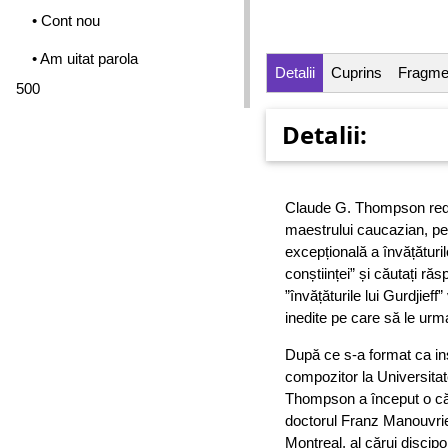
• Cont nou
• Am uitat parola
Detalii
Cuprins
Fragme
500
Detalii:
Claude G. Thompson redă 
maestrului caucazian, pe
excepțională a învățături
conștiinței” și căutați răs
”învățăturile lui Gurdjief
inedite pe care să le urmaț
După ce s-a format ca ins
compozitor la Universita
Thompson a început o cău
doctorul Franz Manouvrier
Montreal, al cărui discip