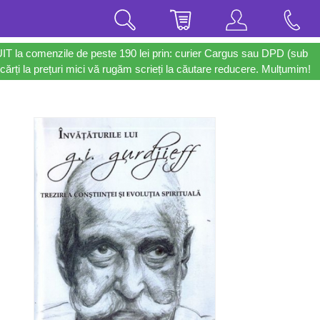
UIT la comenzile de peste 190 lei prin: curier Cargus sau DPD (sub
cărți la prețuri mici vă rugăm scrieți la căutare reducere. Mulțumim!