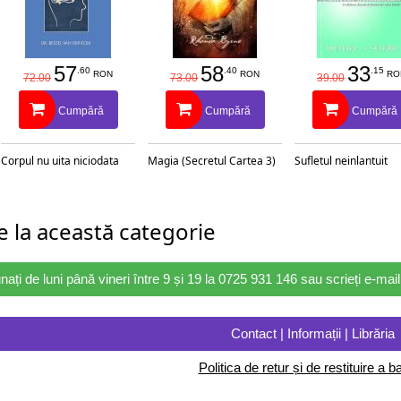
57
58
33
.60
.40
.15
RON
RON
RO
72.00
73.00
39.00
Cumpără
Cumpără
Cumpără
Corpul nu uita niciodata
Magia (Secretul Cartea 3)
Sufletul neinlantuit
 la această categorie
nați de luni până vineri între 9 și 19 la 0725 931 146 sau scrieți e-ma
Contact | Informații | Librăria
Politica de retur și de restituire a ba