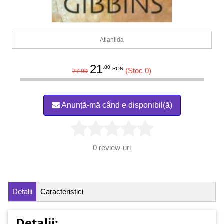
Atlantida
21
.00
RON
(Stoc 0)
27.99
Anunță-mă când e disponibil(ă)
0
review-uri
Detalii
Caracteristici
Detalii: