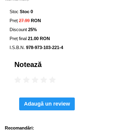
Stoc
Stoc 0
Preț
27.99
RON
Discount
25%
Preț final
21.00 RON
I.S.B.N.
978-973-103-221-4
Notează
Adaugă un review
Recomandări: