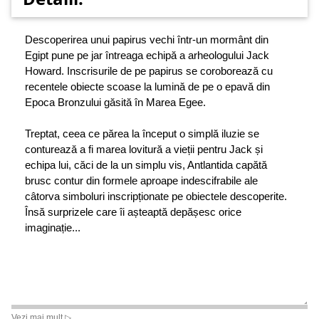
Descoperirea unui papirus vechi într-un mormânt din
Egipt pune pe jar întreaga echipă a arheologului Jack
Howard. Inscrisurile de pe papirus se coroborează cu
recentele obiecte scoase la lumină de pe o epavă din
Epoca Bronzului găsită în Marea Egee.
Treptat, ceea ce părea la început o simplă iluzie se
conturează a fi marea lovitură a vieții pentru Jack și
echipa lui, căci de la un simplu vis, Antlantida capătă
brusc contur din formele aproape indescifrabile ale
câtorva simboluri inscripționate pe obiectele descoperite.
Însă surprizele care îi așteaptă depășesc orice
imaginație...
Vezi mai mult ▷