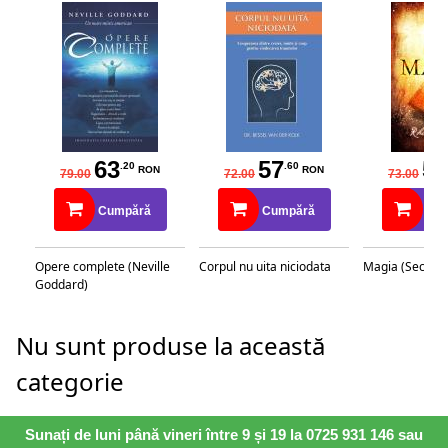
63
57
58
.20
.60
RON
RON
79.00
72.00
73.00
Cumpără
Cumpără
Cu
Opere complete (Neville
Corpul nu uita niciodata
Magia (Secretu
Goddard)
Nu sunt produse la această
categorie
Sunați de luni până vineri între 9 și 19 la 0725 931 146 sau