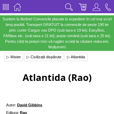
Suntem la librărie! Comenzile plasate le expediem în cel mai scurt
timp posibil. Transport GRATUIT la comenzile de peste 190 lei
prin: curier Cargus sau DPD (sub taxa e 19 lei); EasyBox,
FANbox etc. (sub taxa e 21 lei); poșta română (sub taxa e 25 lei).
Pentru cărți la prețuri mici vă rugăm scrieți la căutare reducere.
Mulțumim!
▷ Mister
▷ Civilizații dispărute
▷ Atlantida
Atlantida (Rao)
Autor:
David Gibbins
Editura:
Rao