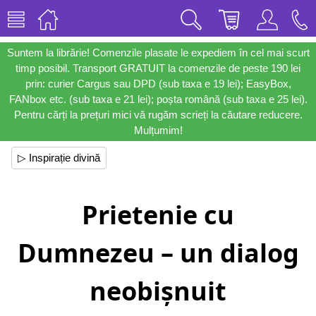
Suntem la librărie! Comenzile plasate le expediem în cel mai scurt
timp posibil. Transport GRATUIT la comenzile de peste 190 lei
prin: curier Cargus sau DPD (sub taxa e 19 lei); EasyBox,
FANbox etc. (sub taxa e 21 lei); poșta română (sub taxa e 25 lei).
Pentru cărți la prețuri mici vă rugăm scrieți la căutare reducere.
Mulțumim!
▷ Inspirație divină
Prietenie cu
Dumnezeu – un dialog
neobișnuit