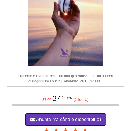
Prietenie cu Dumnezeu – un dialog neobișnuit: Continuarea
dialogului început în Conversații cu Dumnezeu
27
.75
RON
(Stoc 0)
37.00
Anunță-mă când e disponibil(ă)