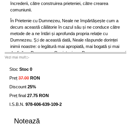
încrederii, către construirea prieteniei, către crearea
comuniunii.
În Prietenie cu Dumnezeu, Neale ne împărtășește cum a
decurs această călătorie în cazul său și ne conduce către
metode de a ne întări și aprofunda propria relație cu
Dumnezeu. Ș;i de această dată, Neale răspunde dorinței
inimii noastre: o legătură mai apropiată, mai bogată și mai
deplină cu Dumnezeu. O prietenie cu Dumnezeu.
Vezi mai mult ▷
Relația ta cu Mine nu e diferită de relația ta cu ceilalți. Tu îți
Stoc
Stoc 0
începi interacțiunea cu celălalt printr-o conversație. Dacă
aceasta merge bine, se leagă o prietenie. Și, dacă
Preț
37.00
RON
aceasta merge bine, trăiești experiența unei senzații de
Discount
25%
Uniune - de comuniune - cu cealaltă persoană.
Preț final
27.75 RON
Exact același lucru se întâmplă și în cazul Meu.
I.S.B.N.
978-606-639-109-2
Mai întâi, purtăm o conversație.
Notează
Fiecare dintre voi trăiește în felul său propriu experiența