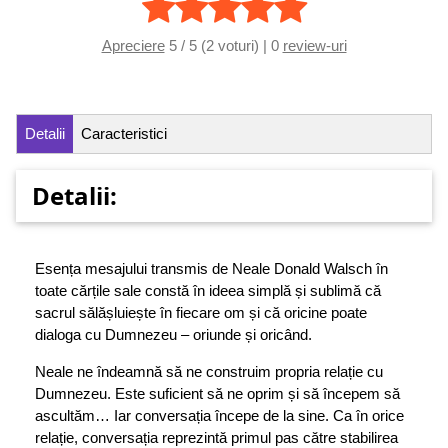
Apreciere
5 / 5 (2 voturi) | 0
review-uri
Detalii
Caracteristici
Detalii:
Esența mesajului transmis de Neale Donald Walsch în
toate cărțile sale constă în ideea simplă și sublimă că
sacrul sălășluiește în fiecare om și că oricine poate
dialoga cu Dumnezeu – oriunde și oricând.
Neale ne îndeamnă să ne construim propria relație cu
Dumnezeu. Este suficient să ne oprim și să începem să
ascultăm… Iar conversația începe de la sine. Ca în orice
relație, conversația reprezintă primul pas către stabilirea