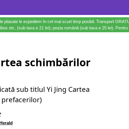
le plasate le expediem în cel mai scurt timp posibil. Transport GRAT
ox etc. (sub taxa e 21 lei); poșta română (sub taxa e 25 lei). Pentru 
artea schimbărilor
cată sub titlul Yi Jing Cartea
prefacerilor)
*
Herald