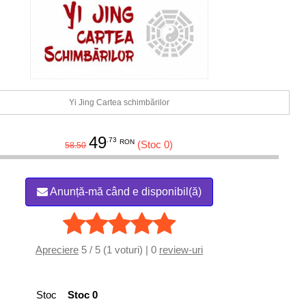
Yi Jing Cartea schimbărilor
49
.73
RON
(Stoc 0)
58.50
Anunță-mă când e disponibil(ă)
Apreciere
5 / 5 (1 voturi) | 0
review-uri
Stoc
Stoc 0