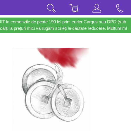
UIT la comenzile de peste 190 lei prin: curier Cargus sau DPD (sub
cărți la prețuri mici vă rugăm scrieți la căutare reducere. Mulțumim!