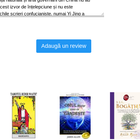
cest izvor de înțelepciune și nu este
chile scrieri confucianiste, numai Yi Jing a
re de cărți ordonată de Qin Shi Huangdi.
ână în aspectele ei cotidiene, este impregnată de
Adaugă un review
abil celor mai importante cărți din literatura
se pierd într-o antichitate mitică. Și astăzi încă,
celor mai de seamă literați ai Chinei. Aproape tot
ențial pe durata a peste 3.000 de ani de istorie
 de această carte, fie, invers, a exercitat o
ării sale, astfel încât putem afirma dincolo de
” conține rodul celei mai desăvârșite înțelepciuni
trebuie deci să ne mirăm dacă, în plus, cele două
eze, confucianismul și taoismul, își au aici
in cartea aceasta emană o lumină cu totul nouă,
tele misterioase din universul intelectual al
 și al discipolilor lor, cât și adevăruri care se
ucianistă ca axiome stabilite și sunt acceptate