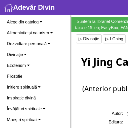
Adevăr Divin
Meniu
Suntem la librărie! Comenzi
Alege din catalog
taxa e 19 lei); EasyBox, FANb
Alimentație și naturism
▷ Divinație
▷ I Ching
Dezvoltare personală
Divinație
Yi Jing C
Ezoterism
Filozofie
(Anterior publi
Inițiere spirituală
Inspirație divină
Învățături spirituale
Autor:
Maeștri spirituali
Editura: