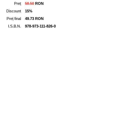
Preț
58.50
RON
Discount
15%
Preț final
49.73 RON
I.S.B.N.
978-973-111-826-0