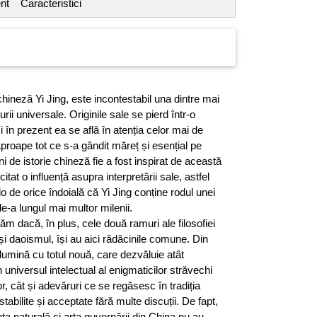
nt
Caracteristici
chineză Yi Jing, este incontestabil una dintre mai
turii universale. Originile sale se pierd într-o
și în prezent ea se află în atenția celor mai de
Aproape tot ce s-a gândit măreț și esențial pe
 de istorie chineză fie a fost inspirat de această
citat o influență asupra interpretării sale, astfel
o de orice îndoială că Yi Jing conține rodul unei
e-a lungul mai multor milenii.
ăm dacă, în plus, cele două ramuri ale filosofiei
i daoismul, își au aici rădăcinile comune. Din
umină cu totul nouă, care dezvăluie atât
universul intelectual al enigmaticilor străvechi
lor, cât și adevăruri ce se regăsesc în tradiția
abilite și acceptate fără multe discuții. De fapt,
iința naturală și arta guvernării din China nu au