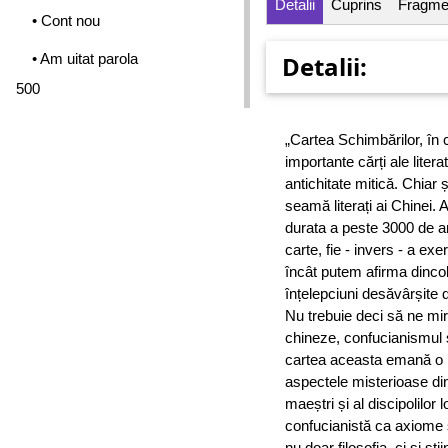
Detalii
Cuprins
Fragme
• Cont nou
• Am uitat parola
Detalii:
500
„Cartea Schimbărilor, în 
importante cărți ale litera
antichitate mitică. Chiar 
seamă literați ai Chinei. 
durata a peste 3000 de ani
carte, fie - invers - a exer
încât putem afirma dincol
înțelepciuni desăvârșite d
Nu trebuie deci să ne mir
chineze, confucianismul ș
cartea aceasta emană o l
aspectele misterioase din 
maeștri și al discipolilor 
confucianistă ca axiome st
nu doar filosofia, ci și șt