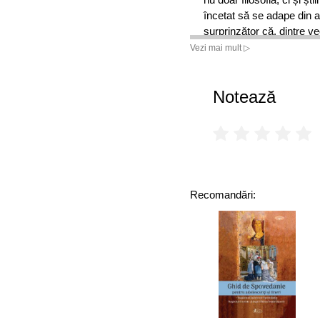
încetat să se adape din a
surprinzător că, dintre ve
scăpat de marea incendie
Vezi mai mult ▷
Întreaga viață chineză, p
Yi Jing. ”
Notează
Yi Jing
aparține incontest
universală. Originile sale 
ea se mai află în atenția 
ce s-a gândit măreț și es
chineză fie a fost inspirat
Recomandări:
influență asupra interpret
orice îndoială că “Yi Jing
a mai multor milenii. Nu 
ramuri ale filozofiei chin
rădăcinile lor comune. D
care dezvăluie atât aspec
enigmaticilor vechi maeștri
regăsesc în tradiția conf