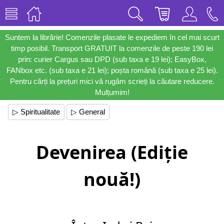
Suntem la librărie! Comenzile plasate le expediem în cel mai scurt
timp posibil. Transport GRATUIT la comenzile de peste 190 lei
prin: curier Cargus sau DPD (sub taxa e 19 lei); EasyBox,
FANbox etc. (sub taxa e 21 lei); poșta română (sub taxa e 25 lei).
Pentru cărți la prețuri mici vă rugăm scrieți la căutare reducere.
Mulțumim!
▷ Spiritualitate
▷ General
Devenirea (Ediție
nouă!)