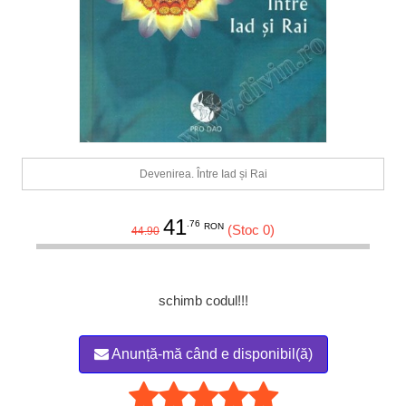
Devenirea. Între Iad și Rai
41
.76
RON
(Stoc 0)
44.90
schimb codul!!!
Anunță-mă când e disponibil(ă)