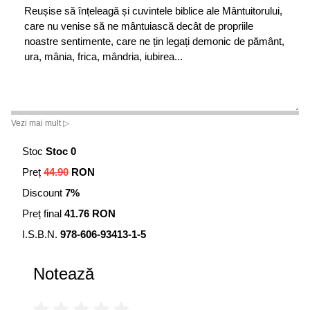
Reușise să înțeleagă și cuvintele biblice ale Mântuitorului,
care nu venise să ne mântuiască decât de propriile
noastre sentimente, care ne țin legați demonic de pământ,
ura, mânia, frica, mândria, iubirea...
Vezi mai mult ▷
Stoc
Stoc 0
Preț
44.90
RON
Discount
7%
Preț final
41.76 RON
I.S.B.N.
978-606-93413-1-5
Notează