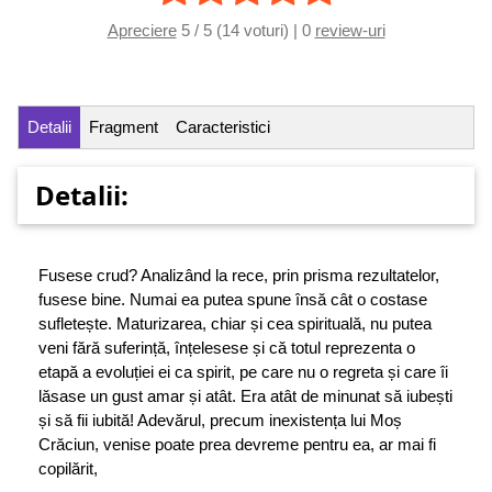
Apreciere
5 / 5 (14 voturi) | 0
review-uri
Detalii
Fragment
Caracteristici
Detalii:
Fusese crud? Analizând la rece, prin prisma rezultatelor,
fusese bine. Numai ea putea spune însă cât o costase
sufletește. Maturizarea, chiar și cea spirituală, nu putea
veni fără suferință, înțelesese și că totul reprezenta o
etapă a evoluției ei ca spirit, pe care nu o regreta și care îi
lăsase un gust amar și atât. Era atât de minunat să iubești
și să fii iubită! Adevărul, precum inexistența lui Moș
Crăciun, venise poate prea devreme pentru ea, ar mai fi
copilărit,