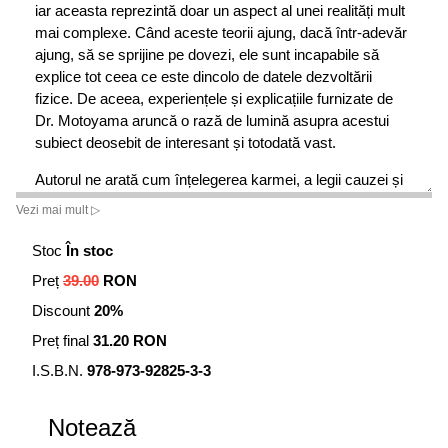
iar aceasta reprezintă doar un aspect al unei realități mult
mai complexe. Când aceste teorii ajung, dacă într-adevăr
ajung, să se sprijine pe dovezi, ele sunt incapabile să
explice tot ceea ce este dincolo de datele dezvoltării
fizice. De aceea, experiențele și explicațiile furnizate de
Dr. Motoyama aruncă o rază de lumină asupra acestui
subiect deosebit de interesant și totodată vast.
Autorul ne arată cum înțelegerea karmei, a legii cauzei și
efectului și a reîncarnării ne ajută să dizolvăm diversele
Vezi mai mult ▷
karme – personale, conjugale, familiale, naționale și
globale (care continuă să ne afecteze viața de zi cu zi) și
Stoc
În stoc
să ne eliberăm. Doar așa putem trăi într-o stare de
Preț
39.00
RON
armonie, pace și fericire deplină.
Discount
20%
Preț final
31.20 RON
I.S.B.N.
978-973-92825-3-3
Notează