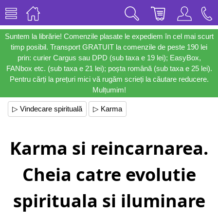
Suntem la librărie! Comenzile plasate le expediem în cel mai scurt
timp posibil. Transport GRATUIT la comenzile de peste 190 lei
prin: curier Cargus sau DPD (sub taxa e 19 lei); EasyBox,
FANbox etc. (sub taxa e 21 lei); poșta română (sub taxa e 25 lei).
Pentru cărți la prețuri mici vă rugăm scrieți la căutare reducere.
Mulțumim!
▷ Vindecare spirituală
▷ Karma
Karma si reincarnarea.
Cheia catre evolutie
spirituala si iluminare