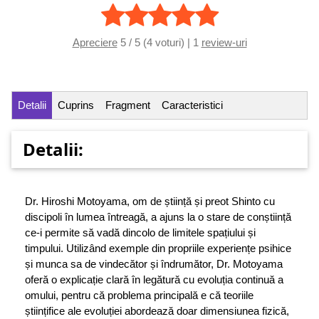
Apreciere
5 / 5 (4 voturi) | 1
review-uri
Detalii
Cuprins
Fragment
Caracteristici
Detalii:
Dr. Hiroshi Motoyama, om de știință și preot Shinto cu
discipoli în lumea întreagă, a ajuns la o stare de conștiință
ce-i permite să vadă dincolo de limitele spațiului și
timpului. Utilizând exemple din propriile experiențe psihice
și munca sa de vindecător și îndrumător, Dr. Motoyama
oferă o explicație clară în legătură cu evoluția continuă a
omului, pentru că problema principală e că teoriile
științifice ale evoluției abordează doar dimensiunea fizică,