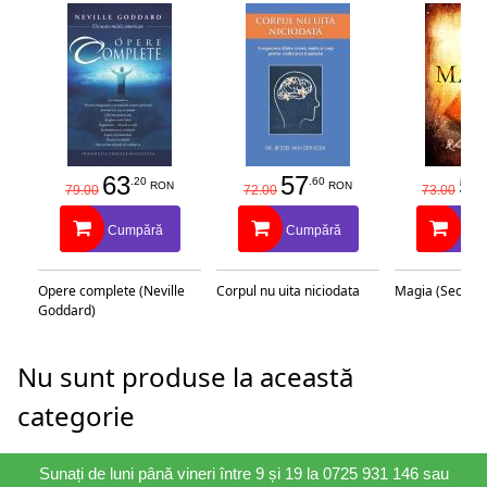
63
57
58
.20
.60
RON
RON
79.00
72.00
73.00
Cumpără
Cumpără
Cu
Opere complete (Neville
Corpul nu uita niciodata
Magia (Secretu
Goddard)
Nu sunt produse la această
categorie
Sunați de luni până vineri între 9 și 19 la 0725 931 146 sau