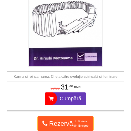
Karma și reîncarnarea. Cheia către evoluție spirituală și iluminare
31
.20
RON
39.00
Cumpără
în librăria
Rezervă
din
Brașov