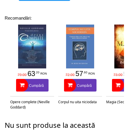
Recomandări:
63
57
58
.20
.60
RON
RON
79.00
72.00
73.00
Cumpără
Cumpără
Cu
Opere complete (Neville
Corpul nu uita niciodata
Magia (Secretu
Goddard)
Nu sunt produse la această