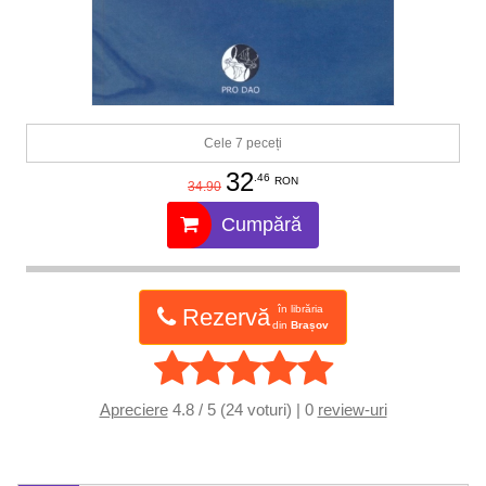
Cele 7 peceți
32
.46
RON
34.90
Cumpără
în librăria
Rezervă
din
Brașov
Apreciere
4.8 / 5 (24 voturi) | 0
review-uri