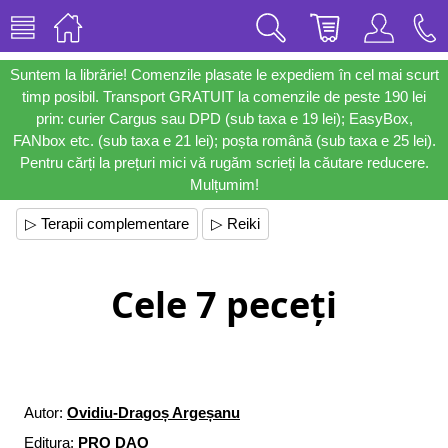
Suntem la librărie! Comenzile plasate le expediem în cel mai scurt
timp posibil. Transport GRATUIT la comenzile de peste 190 lei
prin: curier Cargus sau DPD (sub taxa e 19 lei); EasyBox,
FANbox etc. (sub taxa e 21 lei); poșta română (sub taxa e 25 lei).
Pentru cărți la prețuri mici vă rugăm scrieți la căutare reducere.
Mulțumim!
▷ Terapii complementare
▷ Reiki
Cele 7 peceți
Autor:
Ovidiu-Dragoș Argeșanu
Editura:
PRO DAO