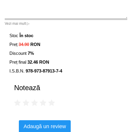
Vezi mai mult ▷
Stoc
În stoc
Preț
34.90
RON
Discount
7%
Preț final
32.46 RON
I.S.B.N.
978-973-87913-7-4
Notează
Adaugă un review