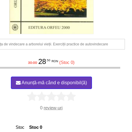
ța de vindecare a arborelui vieții. Exerciții practice de autovindecare
28
.50
RON
(Stoc 0)
30.00
Anunță-mă când e disponibil(ă)
0
review-uri
Stoc
Stoc 0