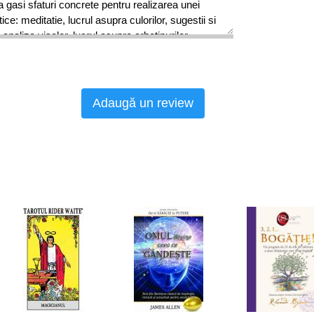
va gasi sfaturi concrete pentru realizarea unei
ice: meditatie, lucrul asupra culorilor, sugestii si
 analiza viselor, lucrul asupra arhetipurilor,
forme de relatii psihosomatice… Si datorita celor
ile care aduc în minte câmpurile energetice ale
va putea sa-si exerseze intuitia si sa realizeze un
Adaugă un review
ristos tamaduitorul, Helmut Hark ne aminteste ca
e orice Iubire.
Iubirea de sine, iubire de altul,
care se poate cufunda în aceasta sursa de viata
lenara pentru a-si îmbunatati capacitatea