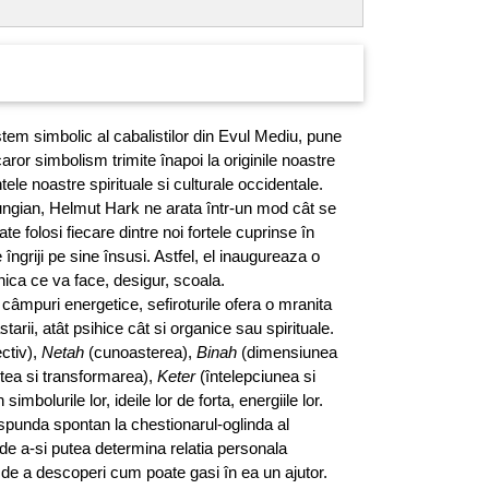
istem simbolic al cabalistilor din Evul Mediu, pune
 caror simbolism trimite înapoi la originile noastre
ele noastre spirituale si culturale occidentale.
jungian, Helmut Hark ne arata într-un mod cât se
 folosi fiecare dintre noi fortele cuprinse în
îngriji pe sine însusi. Astfel, el inaugureaza o
ca ce va face, desigur, scoala.
âmpuri energetice, sefiroturile ofera o mranita
tarii, atât psihice cât si organice sau spirituale.
ectiv),
Netah
(cunoasterea),
Binah
(dimensiunea
ea si transformarea),
Keter
(întelepciunea si
mbolurile lor, ideile lor de forta, energiile lor.
raspunda spontan la chestionarul-oglinda al
 de a-si putea determina relatia personala
i de a descoperi cum poate gasi în ea un ajutor.