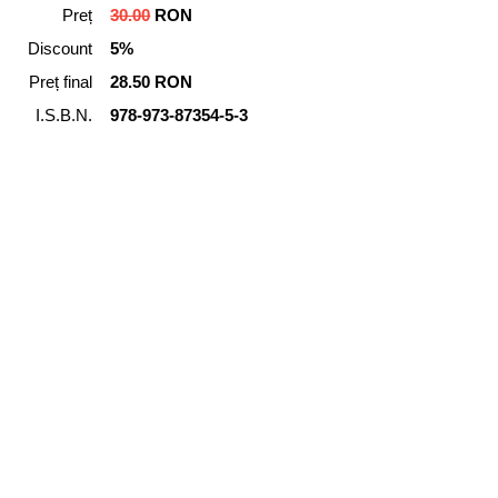
Preț
30.00
RON
Discount
5%
Preț final
28.50 RON
I.S.B.N.
978-973-87354-5-3