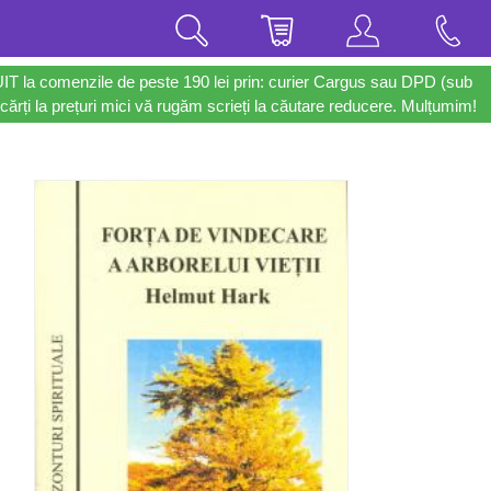
UIT la comenzile de peste 190 lei prin: curier Cargus sau DPD (sub
cărți la prețuri mici vă rugăm scrieți la căutare reducere. Mulțumim!