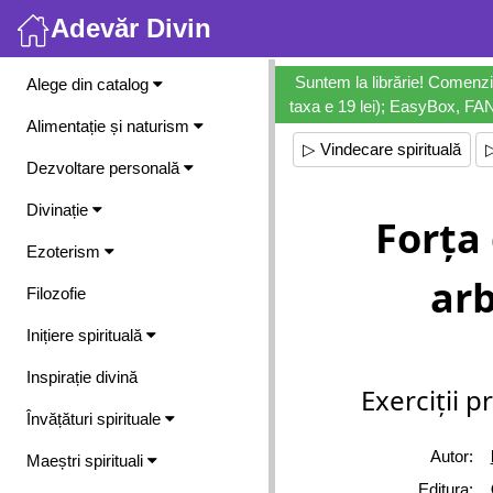
Adevăr Divin
Meniu
Suntem la librărie! Comenzi
Alege din catalog
taxa e 19 lei); EasyBox, FANb
Alimentație și naturism
▷ Vindecare spirituală
Dezvoltare personală
Divinație
Forța
Ezoterism
arb
Filozofie
Inițiere spirituală
Inspirație divină
Exerciții 
Învățături spirituale
Autor:
Maeștri spirituali
Editura: