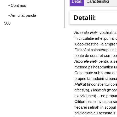
Detalii
Caracteristici
• Cont nou
• Am uitat parola
Detalii:
500
Arborele vietii
, vechiul s
în circulatie arhetipuri al
iudeo-crestine, la amprent
Filozof si psihoterapeut 
poate de concret cum poate
Arborele vietii
pentru a se 
metoda psihosomatica uni
Concepute sub forma de c
proprie tamaduirii si bunas
Malkut
(inconstientul col
afectiva),
Hokmah
(moart
clarviziunea)… ne propun si
Cititorul este invitat sa 
fiecarei sefirah în scopul
privilegiata cu aceasta s