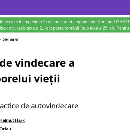
le plasate le expediem în cel mai scurt timp posibil. Transport GRAT
ox etc. (sub taxa e 21 lei); poșta română (sub taxa e 25 lei). Pentru 
▷ General
 de vindecare a
orelui vieții
practice de autovindecare
Helmut Hark
Orfeu