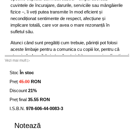
cuvintele de încurajare, darurile, serviciile sau mângâierile
fizice –, îi veți putea transmite în mod eficient și
necondiționat sentimente de respect, afecțiune și
implicare totală, care vor avea o mare rezonanță în
sufletul său.
Atunci când sunt pregătiți cum trebuie, părinții pot folosi
aceste limbaje pentru a comunica cu copiii lor, pentru că
atunci când copilul simte că este iubit, nu numai ca îi veți
Vezi mai mult ▷
satisface cea mai profundă nevoie emoțională, dar va fi
mult mai receptiv la sfaturile și îndrumările
Stoc
În stoc
dumneavoastră ca părinți.
Preț
45.00
RON
Pentru că toți ne naștem, creștem, ne îndrăgostim, ne
Discount
21%
căsătorim, iubim, înșelăm, facem copii, divorțăm,
Preț final
35.55 RON
plângem, uităm și iertăm. Pentru că suntem singuri sau
împreună, pentru că suntem părinți sau copii, pentru că ne
I.S.B.N.
978-606-44-0083-3
pasă de cine suntem, de cei din jur, și mai ales pentru că
fiecare dintre noi are o familie pe care o iubește și vrea să
Notează
o protejeze.