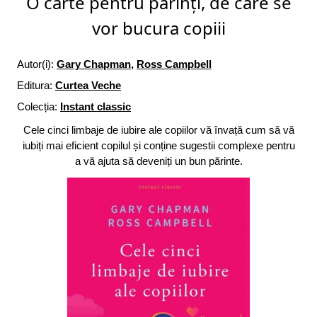
O carte pentru părinți, de care se
vor bucura copiii
Autor(i):
Gary Chapman
,
Ross Campbell
Editura:
Curtea Veche
Colecția:
Instant classic
Cele cinci limbaje de iubire ale copiilor vă învață cum să vă
iubiți mai eficient copilul și conține sugestii complexe pentru
a vă ajuta să deveniți un bun părinte.