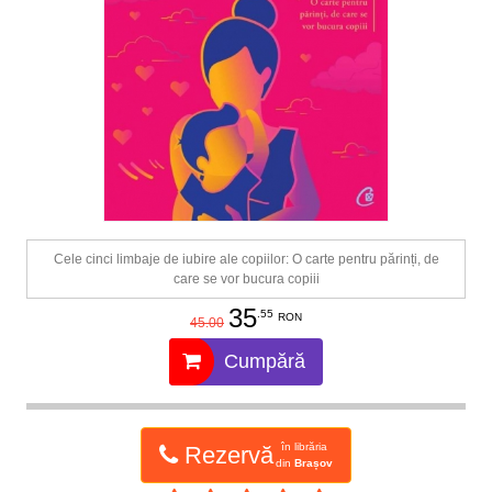
Cele cinci limbaje de iubire ale copiilor: O carte pentru părinți, de
care se vor bucura copiii
35
.55
RON
45.00
Cumpără
în librăria
Rezervă
din
Brașov