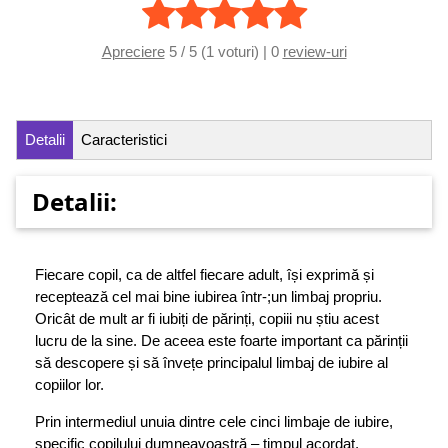
Apreciere
5 / 5 (1 voturi) | 0
review-uri
Detalii
Caracteristici
Detalii:
Fiecare copil, ca de altfel fiecare adult, își exprimă și
receptează cel mai bine iubirea într-;un limbaj propriu.
Oricât de mult ar fi iubiți de părinți, copiii nu știu acest
lucru de la sine. De aceea este foarte important ca părinții
să descopere și să învețe principalul limbaj de iubire al
copiilor lor.
Prin intermediul unuia dintre cele cinci limbaje de iubire,
specific copilului dumneavoastră – timpul acordat,