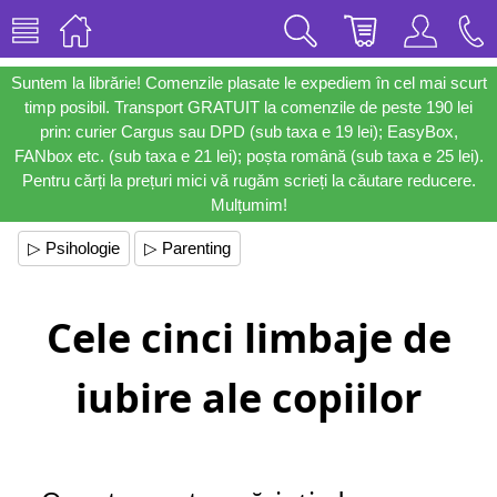
Suntem la librărie! Comenzile plasate le expediem în cel mai scurt
timp posibil. Transport GRATUIT la comenzile de peste 190 lei
prin: curier Cargus sau DPD (sub taxa e 19 lei); EasyBox,
FANbox etc. (sub taxa e 21 lei); poșta română (sub taxa e 25 lei).
Pentru cărți la prețuri mici vă rugăm scrieți la căutare reducere.
Mulțumim!
▷ Psihologie
▷ Parenting
Cele cinci limbaje de
iubire ale copiilor