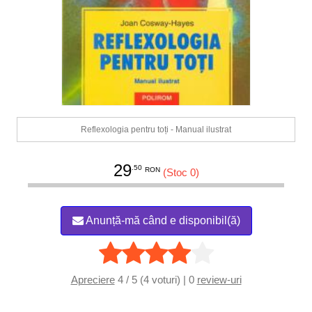
Reflexologia pentru toți - Manual ilustrat
29
.50
RON
(Stoc 0)
Anunță-mă când e disponibil(ă)
Apreciere
4 / 5 (4 voturi) | 0
review-uri