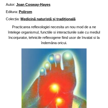
Autor:
Joan Cosway-Hayes
Editura:
Polirom
Colecția:
Medicină naturistă și tradițională
Practicarea reflexologiei necesita un nou mod de a ne
întelege organismul, functiile si interactiunile sale cu mediul
înconjurator, tehnicile reflexogene fiind usor de învatat si la
îndemâna oricui.