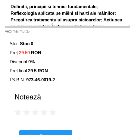
Definitii, principii si tehnici fundamentale;
Reflexologia aplicata pe mâini si harti ale mâinilor;
Pregatirea tratamentului asupra picioarelor; Actiunea
asupra picioarelor; Încheierea tratamentului;
Vezi mai mult ▷
Reflexologia pentru necesitati speciale; Test de
autoevaluare; Meridianele si
Su Jok
.
Stoc
Stoc 0
Preț
29.50
RON
Discount
0%
Preț final
29.5 RON
I.S.B.N.
973-46-0019-2
Notează