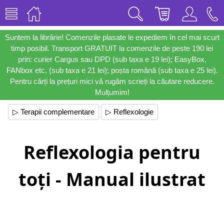
Suntem la librărie! Comenzile plasate le expediem în cel mai scurt
timp posibil. Transport GRATUIT la comenzile de peste 190 lei
prin: curier Cargus sau DPD (sub taxa e 19 lei); EasyBox,
FANbox etc. (sub taxa e 21 lei); poșta română (sub taxa e 25 lei).
Pentru cărți la prețuri mici vă rugăm scrieți la căutare reducere.
Mulțumim!
▷ Terapii complementare
▷ Reflexologie
Reflexologia pentru
toți - Manual ilustrat