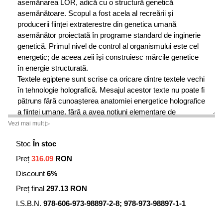
asemănarea LOR, adică cu o structură genetică
asemănătoare. Scopul a fost acela al recreării și
producerii ființei extraterestre din genetica umană
asemănător proiectată în programe standard de inginerie
genetică. Primul nivel de control al organismului este cel
energetic; de aceea zeii își construiesc mărcile genetice
în energie structurată.
Textele egiptene sunt scrise ca oricare dintre textele vechi
în tehnologie holografică. Mesajul acestor texte nu poate fi
pătruns fără cunoașterea anatomiei energetice holografice
a ființei umane, fără a avea noțiuni elementare de
genetică, de embriologie, de fizică și fără înțelegerea
Vezi mai mult ▷
holografici textelor. Noțiunile de mai sus, prezentate
Stoc
În stoc
detaliat în carte pe înțelesul oricui, dezleagă acest
fascinant puzzle construit în artă tehnico-literară și
Preț
316.09
RON
tehnico-imagistică.
Discount
6%
Cartea de față analizează mesajul tehnic din spatele
poveștilor cu zei și cu zeițe, cu demoni și cu figuri
Preț final
297.13 RON
zoomorfice.
I.S.B.N.
978-606-973-98897-2-8; 978-973-98897-1-1
Zeii Egiptului antic își prezintă în textele antice
inscripționate în piramide, temple, sarcofage, papirusuri și