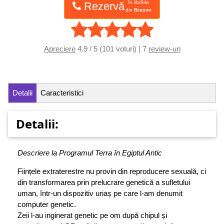
în librăria
Rezervă
din
Brașov
Apreciere
4.9 / 5 (101 voturi) | 7
review-uri
Detalii
Caracteristici
Detalii:
Descriere la Programul Terra în Egiptul Antic
Ființele extraterestre nu provin din reproducere sexuală, ci
din transformarea prin prelucrare genetică a sufletului
uman, într-un dispozitiv uriaș pe care l-am denumit
computer genetic.
Zeii l-au inginerat genetic pe om după chipul și