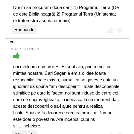
- Regatul mijlociu 2055-1650 î. Hr.
Dorim să procurăm două cărți: 1) Programul Terra (De
- A doua perioadă intermediară 1650-1550 î. Hr.
ce este Biblia neagră) 2) Programul Terra (Un atentat
- Noul regat 1550-1069 î. Hr.
extraterestru asupra omenirii)
- A treia perioadă intermediară 1069 -664 î. Hr.
Răspunde
- Perioada târzie 664-332 î. Hr.
- Dinastia Ptolemeică 332-30 î. Hr.
eu
- Perioada romană și bizantină 30 î. Hr. - 641 d. Hr.
2014-06-13 17:39:36
Acestea sunt cele mai acceptate date astăzi.
1
Descoperirile ultimilor ani (2013) arată însă că istoria
Egiptului antic unitar începe cu mult mai devreme.
noi evoluam cum vor Ei. Ei sunt aici, printre noi, in
Descifrarea Pietrei din Palermo, provenită din Memfis, din
mintea noastra. Carl Sagan a emis o idee foarte
perioada vechiului regat, a făcut posibilă cunoașterea
rezonabila: Toate exista, numai ca se gaseste cate un
numelui primilor opt regi ai primei dinastii și împingerea
ignorant sa spuna ’’am descoperit’’. Toate descoperirile
datării Egiptului antic ca stat unitar în jurul anului 3800 î.
stiintifice pe care le facem noi sunt induse de catre cei
Hr. Prin urmare, în loc de Egiptul preistoric, putem
care ne supravegheaza, in ideea ca la un moment dat,
spune... Egiptul pierdut în timp.
aceste descoperiri o sa-i ajute pentru a realiza
Am preluat parțial în introducere câteva dintre ideile
finalul.Spun asta deoarece cred ca omul pe Pamant
prezentate de Sir E. A. Wallis Budge în introducerea Cărții
este doar o povestire. Are inceput, cuprins
egiptene a morților, în ediția din 1898.
si.....incheiere.
Cu mult timp în urmă, în cea mai timpurie perioadă a