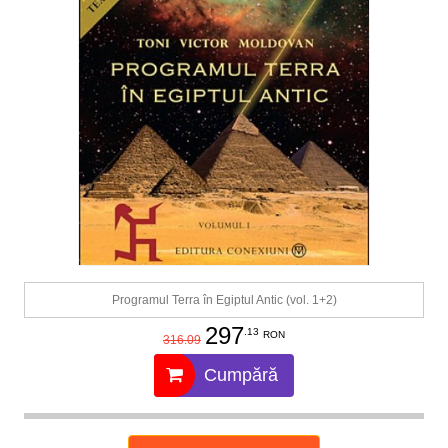
Programul Terra în Egiptul Antic (vol. 1+2)
297
.13
RON
316.09
Cumpără