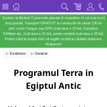
Suntem la librărie! Comenzile plasate le expediem în cel mai scurt
timp posibil. Transport GRATUIT la comenzile de peste 190 lei
prin: curier Cargus sau DPD (sub taxa e 19 lei); EasyBox,
FANbox etc. (sub taxa e 21 lei); poșta română (sub taxa e 25 lei).
Pentru cărți la prețuri mici vă rugăm scrieți la căutare reducere.
Mulțumim!
▷ Ezoterism
▷ General
Programul Terra in
Egiptul Antic