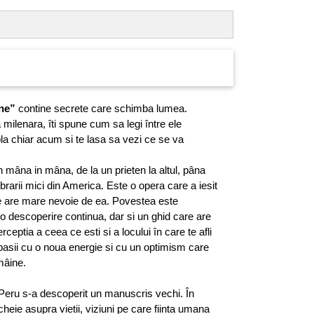
ine”
contine secrete care schimba lumea.
 milenara, îti spune cum sa legi între ele
pla chiar acum si te lasa sa vezi ce se va
n mâna in mâna, de la un prieten la altul, pâna
brarii mici din America. Este o opera care a iesit
re are mare nevoie de ea. Povestea este
 o descoperire continua, dar si un ghid care are
rceptia a ceea ce esti si a locului în care te afli
e pasii cu o noua energie si cu un optimism care
mâine.
 Peru s-a descoperit un manuscris vechi. În
 cheie asupra vietii, viziuni pe care fiinta umana