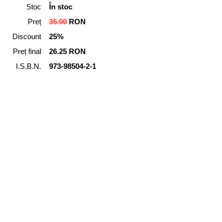
Stoc
În stoc
Preț
35.00
RON
Discount
25%
Preț final
26.25 RON
I.S.B.N.
973-98504-2-1