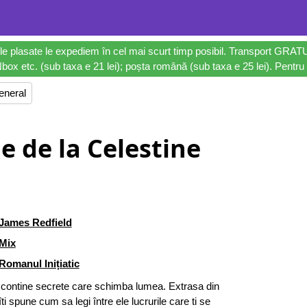
le plasate le expediem în cel mai scurt timp posibil. Transport GRAT
ox etc. (sub taxa e 21 lei); poșta română (sub taxa e 25 lei). Pentru 
eneral
le de la Celestine
James Redfield
Mix
Romanul Inițiatic
e” contine secrete care schimba lumea. Extrasa din
ti spune cum sa legi între ele lucrurile care ti se