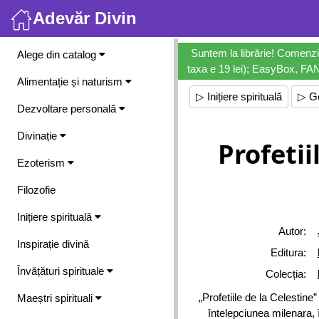
Adevăr Divin
Meniu
Suntem la librărie! Comenzi
Alege din catalog
taxa e 19 lei); EasyBox, FANb
Alimentație și naturism
▷ Inițiere spirituală
▷ G
Dezvoltare personală
Divinație
Profetii
Ezoterism
Filozofie
Inițiere spirituală
Autor:
Inspirație divină
Editura:
Învățături spirituale
Colecția:
„Profetiile de la Celestin
Maeștri spirituali
întelepciunea milenara, î