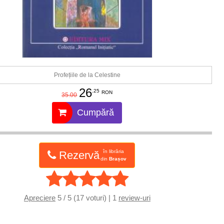
Profețiile de la Celestine
26
.25
RON
35.00
Cumpără
în librăria
Rezervă
din
Brașov
Apreciere
5 / 5 (17 voturi) | 1
review-uri