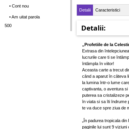
• Cont nou
Detalii
Caracteristici
• Am uitat parola
500
Detalii:
„Profetiile de la Celest
Extrasa din întelepciunea
lucrurile care ti se întâm
întâmpla în viitor!
Aceasta carte a trecut di
când a aparut în câteva li
la lumina într-o lume ca
captivanta, o aventura si
puterea sa cristalizeze pe
în viata si sa îti îndrum
te va duce spre ziua de 
„În padurea tropicala din
paginile lui sunt 9 viziuni