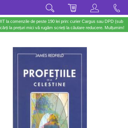
UIT la comenzile de peste 190 lei prin: curier Cargus sau DPD (sub
cărți la prețuri mici vă rugăm scrieți la căutare reducere. Mulțumim!