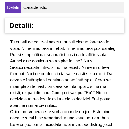
Detalii
Caracteristici
Detalii:
Tu nu stii de ce te-ai nascut, nu stii cine te forteaza în
viata. Nimeni nu te-a întrebat, nimeni nu te-a pus sa alegi.
Pur si simplu îti dai seama într-o zi ca te afli în viata.
Atunci cine continua sa respire în tine? Nu stii.
Si-apoi deodata într-o zi nu mai existi. Nimeni nu te-a
întrebat. Nu tine de decizia ta sa te nasti si sa mori. Dar
ceva se întâmpla si continua sa se întâmple. Ceva se
întâmpla si te nasti, iar ceva se întâmpla... si nu mai
existi, dispari din nou. Cum poti sa spui "Eu"? Nici o
decizie a ta n-a fost folosita - nici o decizie! Eu-l poate
apartine numai divinului...
Orice am venera este vorba doar de un joc. Este bine:
daca te simti bine venerând, atunci este un lucru bun.
Este un joc bun si niciodata nu am vrut sa distrug jocul