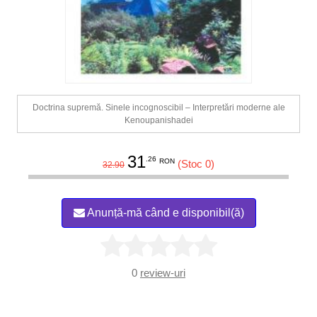
Doctrina supremă. Sinele incognoscibil – Interpretări moderne ale
Kenoupanishadei
31
.26
RON
(Stoc 0)
32.90
Anunță-mă când e disponibil(ă)
0
review-uri