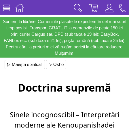
Suntem la librărie! Comenzile plasate le expediem în cel mai scurt
timp posibil. Transport GRATUIT la comenzile de peste 190 lei
prin: curier Cargus sau DPD (sub taxa e 19 lei); EasyBox,
FANbox etc. (sub taxa e 21 lei); poșta română (sub taxa e 25 lei).
Pentru cărți la prețuri mici vă rugăm scrieți la căutare reducere.
Mulțumim!
▷ Maeștri spirituali
▷ Osho
Doctrina supremă
Sinele incognoscibil – Interpretări
moderne ale Kenoupanishadei