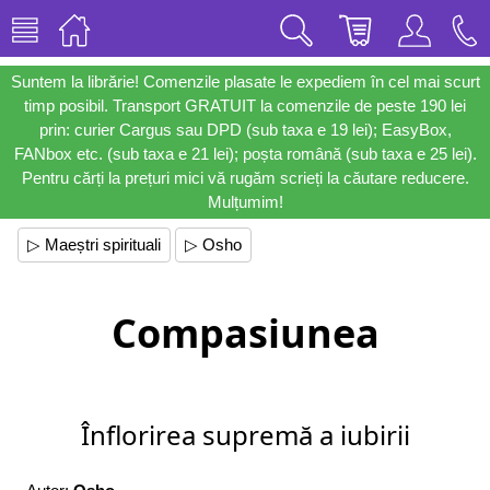
Suntem la librărie! Comenzile plasate le expediem în cel mai scurt
timp posibil. Transport GRATUIT la comenzile de peste 190 lei
prin: curier Cargus sau DPD (sub taxa e 19 lei); EasyBox,
FANbox etc. (sub taxa e 21 lei); poșta română (sub taxa e 25 lei).
Pentru cărți la prețuri mici vă rugăm scrieți la căutare reducere.
Mulțumim!
▷ Maeștri spirituali
▷ Osho
Compasiunea
Înflorirea supremă a iubirii