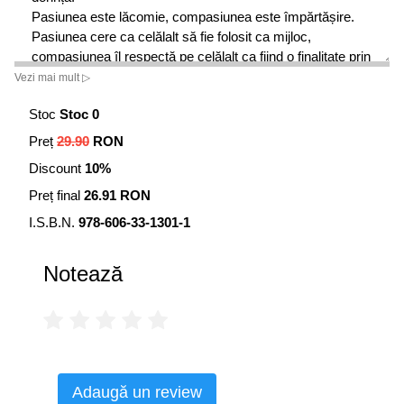
Pasiunea este lăcomie, compasiunea este împărtășire.
Pasiunea cere ca celălalt să fie folosit ca mijloc,
compasiunea îl respectă pe celălalt ca fiind o finalitate prin
el însuși sau ea însăși. Pasiunea te ține legat de pământ,
Vezi mai mult ▷
de mocirlă, și te împiedică să devii un nufăr.
Stoc
Stoc 0
Preț
29.90
RON
Discount
10%
Preț final
26.91 RON
I.S.B.N.
978-606-33-1301-1
Notează
Adaugă un review