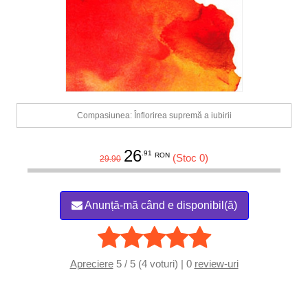
Compasiunea: Înflorirea supremă a iubirii
26
.91
RON
(Stoc 0)
29.90
Anunță-mă când e disponibil(ă)
Apreciere
5 / 5 (4 voturi) | 0
review-uri