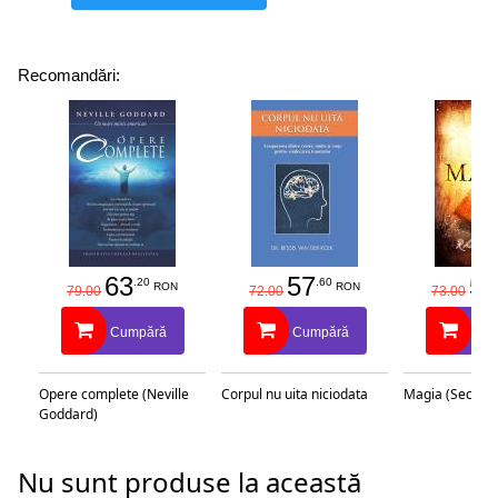
Recomandări:
63
57
58
.20
.60
RON
RON
79.00
72.00
73.00
Cumpără
Cumpără
Cu
Opere complete (Neville
Corpul nu uita niciodata
Magia (Secretu
Goddard)
Nu sunt produse la această