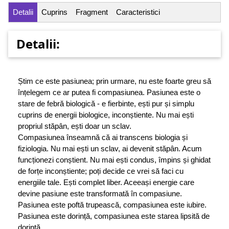
Detalii
Cuprins
Fragment
Caracteristici
Detalii:
Știm ce este pasiunea; prin urmare, nu este foarte greu să
înțelegem ce ar putea fi compasiunea. Pasiunea este o
stare de febră biologică - e fierbinte, ești pur și simplu
cuprins de energii biologice, inconștiente. Nu mai ești
propriul stăpân, ești doar un sclav.
Compasiunea înseamnă că ai transcens biologia și
fiziologia. Nu mai ești un sclav, ai devenit stăpân. Acum
funcționezi conștient. Nu mai ești condus, împins și ghidat
de forțe inconștiente; poți decide ce vrei să faci cu
energiile tale. Ești complet liber. Aceeași energie care
devine pasiune este transformată în compasiune.
Pasiunea este poftă trupească, compasiunea este iubire.
Pasiunea este dorință, compasiunea este starea lipsită de
dorință.