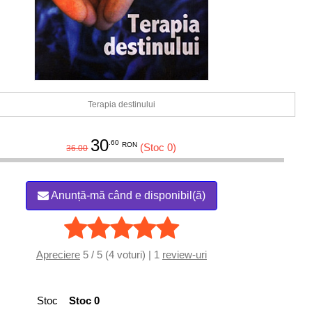
Terapia destinului
30
.60
RON
(Stoc 0)
36.00
Anunță-mă când e disponibil(ă)
Apreciere
5 / 5 (4 voturi) | 1
review-uri
Stoc
Stoc 0