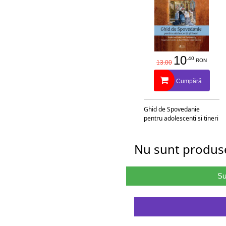
10
.40
RON
13.00
Cumpără
Ghid de Spovedanie
pentru adolescenti si tineri
Nu sunt produse
Su