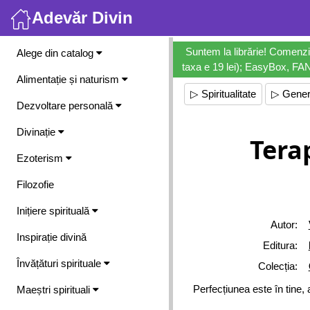
Adevăr Divin
Meniu
Suntem la librărie! Comenzi
Alege din catalog
taxa e 19 lei); EasyBox, FANb
Alimentație și naturism
▷ Spiritualitate
▷ Gener
Dezvoltare personală
Divinație
Tera
Ezoterism
Filozofie
Inițiere spirituală
Autor:
Inspirație divină
Editura:
Învățături spirituale
Colecția:
Perfecțiunea este în tine,
Maeștri spirituali