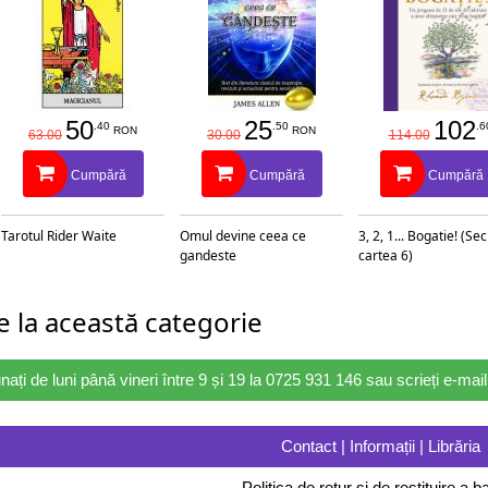
50
25
102
.40
.50
.6
RON
RON
63.00
30.00
114.00
Cumpără
Cumpără
Cumpără
Tarotul Rider Waite
Omul devine ceea ce
3, 2, 1... Bogatie! (Se
gandeste
cartea 6)
 la această categorie
nați de luni până vineri între 9 și 19 la 0725 931 146 sau scrieți e-ma
Contact | Informații | Librăria
Politica de retur și de restituire a ba