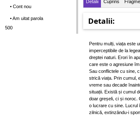
Detalii
Cuprins
Fragme
• Cont nou
• Am uitat parola
Detalii:
500
Pentru mulți, viața este u
imperceptibile de la legea
dreptei naturi. Erori în a
care este o agresiune împo
Sau conflictele cu sine, c
strică viața. Prin cumul, 
vreme sau decade înainte
situații. Există și cumul
doar greșeli, ci și noroc
o lucrare cu sine. Lucrul
zilnică, extinzându-i spo