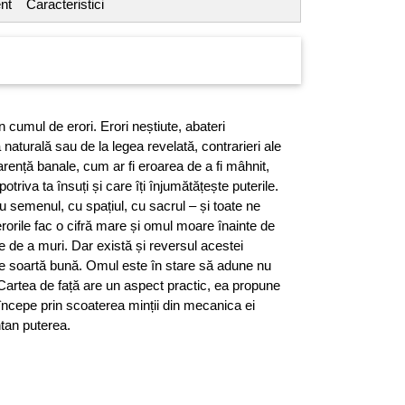
nt
Caracteristici
n cumul de erori. Erori neștiute, abateri
 naturală sau de la legea revelată, contrarieri ale
parență banale, cum ar fi eroarea de a fi mâhnit,
triva ta însuți și care îți înjumătățește puterile.
u semenul, cu spațiul, cu sacrul – și toate ne
erorile fac o cifră mare și omul moare înainte de
 de a muri. Dar există și reversul acestei
 de soartă bună. Omul este în stare să adune nu
. Cartea de față are un aspect practic, ea propune
 începe prin scoaterea minții din mecanica ei
ntan puterea.