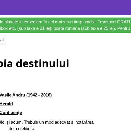
le plasate le expediem în cel mai scurt timp posibil. Transport GRAT
ox etc. (sub taxa e 21 lei); poșta română (sub taxa e 25 lei). Pentru 
al
pia destinului
Vasile Andru (1942 - 2016)
Herald
Confluențe
 aici și acum. Trebuie un mod adecvat și hotărârea
de a o elibera.