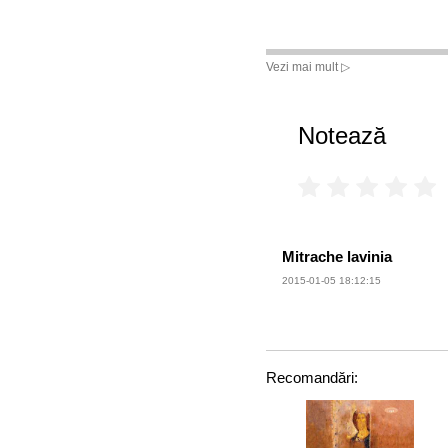
Vezi mai mult ▷
Notează
Mitrache lavinia
2015-01-05 18:12:15
Recomandări: