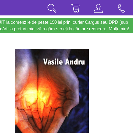
UIT la comenzile de peste 190 lei prin: curier Cargus sau DPD (sub
cărți la prețuri mici vă rugăm scrieți la căutare reducere. Mulțumim!