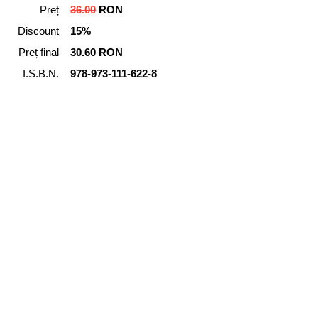
Preț
36.00
RON
Discount
15%
Preț final
30.60 RON
I.S.B.N.
978-973-111-622-8