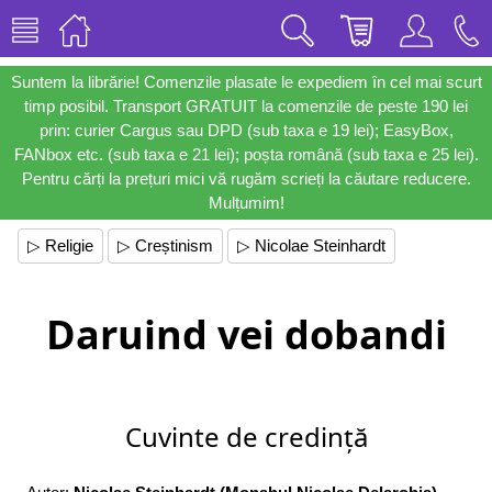
Suntem la librărie! Comenzile plasate le expediem în cel mai scurt
timp posibil. Transport GRATUIT la comenzile de peste 190 lei
prin: curier Cargus sau DPD (sub taxa e 19 lei); EasyBox,
FANbox etc. (sub taxa e 21 lei); poșta română (sub taxa e 25 lei).
Pentru cărți la prețuri mici vă rugăm scrieți la căutare reducere.
Mulțumim!
▷ Religie
▷ Creștinism
▷ Nicolae Steinhardt
Daruind vei dobandi
Cuvinte de credință