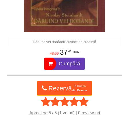
Dăruind vei dobândi: cuvinte de credință
37
.41
RON
43.00
Cumpără
în librăria
Rezervă
din
Brașov
Apreciere
5 / 5 (1 voturi) | 0
review-uri