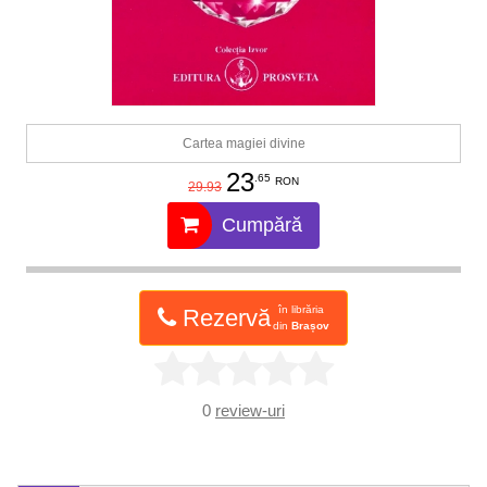
Cartea magiei divine
23
.65
RON
29.93
Cumpără
în librăria
Rezervă
din
Brașov
0
review-uri