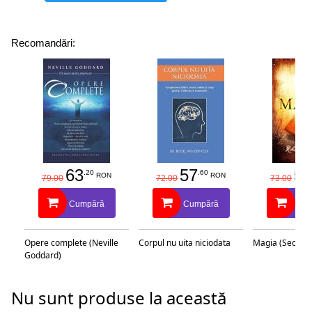
Recomandări:
63
57
58
.20
.60
RON
RON
79.00
72.00
73.00
Cumpără
Cumpără
Cu
Opere complete (Neville
Corpul nu uita niciodata
Magia (Secretu
Goddard)
Nu sunt produse la această