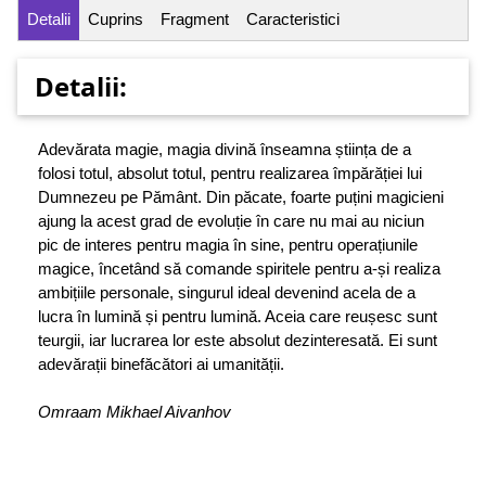
Detalii
Cuprins
Fragment
Caracteristici
Detalii:
Adevărata magie, magia divină înseamna știința de a
folosi totul, absolut totul, pentru realizarea împărăției lui
Dumnezeu pe Pământ. Din păcate, foarte puțini magicieni
ajung la acest grad de evoluție în care nu mai au niciun
pic de interes pentru magia în sine, pentru operațiunile
magice, încetând să comande spiritele pentru a-și realiza
ambițiile personale, singurul ideal devenind acela de a
lucra în lumină și pentru lumină. Aceia care reușesc sunt
teurgii, iar lucrarea lor este absolut dezinteresată. Ei sunt
adevărații binefăcători ai umanității.
Omraam Mikhael Aivanhov