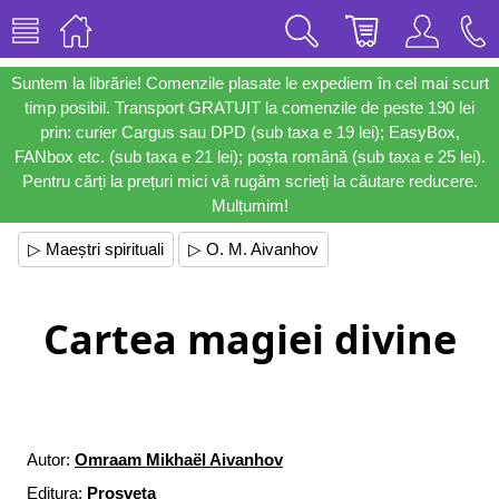
Suntem la librărie! Comenzile plasate le expediem în cel mai scurt
timp posibil. Transport GRATUIT la comenzile de peste 190 lei
prin: curier Cargus sau DPD (sub taxa e 19 lei); EasyBox,
FANbox etc. (sub taxa e 21 lei); poșta română (sub taxa e 25 lei).
Pentru cărți la prețuri mici vă rugăm scrieți la căutare reducere.
Mulțumim!
▷ Maeștri spirituali
▷ O. M. Aivanhov
Cartea magiei divine
Autor:
Omraam Mikhaël Aivanhov
Editura:
Prosveta