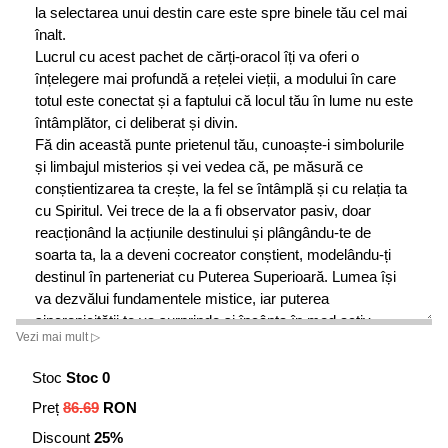
la selectarea unui destin care este spre binele tău cel mai
înalt.
Lucrul cu acest pachet de cărți-oracol îți va oferi o
înțelegere mai profundă a rețelei vieții, a modului în care
totul este conectat și a faptului că locul tău în lume nu este
întâmplător, ci deliberat și divin.
Fă din această punte prietenul tău, cunoaște-i simbolurile
și limbajul misterios și vei vedea că, pe măsură ce
conștientizarea ta crește, la fel se întâmplă și cu relația ta
cu Spiritul. Vei trece de la a fi observator pasiv, doar
reacționând la acțiunile destinului și plângându-te de
soarta ta, la a deveni cocreator conștient, modelându-ți
destinul în parteneriat cu Puterea Superioară. Lumea își
va dezvălui fundamentele mistice, iar puterea
sincronicității te va surprinde și încânta în mod activ.
Vezi mai mult ▷
Fii curajos și autentic în timp ce visezi lumea, pentru ca
aceasta să poată deveni realitate. Numai prin
Stoc
Stoc 0
conștientizare și respect pentru legile Universului se pot și
Preț
86.69
RON
se vor descoperi miracolele, ca multe comori ascunse la
vedere.
Discount
25%