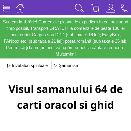
Suntem la librărie! Comenzile plasate le expediem în cel mai scurt
timp posibil. Transport GRATUIT la comenzile de peste 190 lei
prin: curier Cargus sau DPD (sub taxa e 19 lei); EasyBox,
FANbox etc. (sub taxa e 21 lei); poșta română (sub taxa e 25 lei).
Pentru cărți la prețuri mici vă rugăm scrieți la căutare reducere.
Mulțumim!
▷ Învățături spirituale
▷ Șamanism
Visul samanului 64 de
carti oracol si ghid