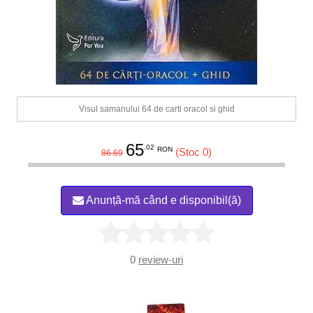
Visul samanului 64 de carti oracol si ghid
65
.02
RON
(Stoc 0)
86.69
Anunță-mă când e disponibil(ă)
0
review-uri