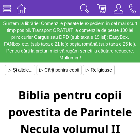
Suntem la librărie! Comenzile plasate le expediem în cel mai scurt
timp posibil. Transport GRATUIT la comenzile de peste 190 lei
prin: curier Cargus sau DPD (sub taxa e 19 lei); EasyBox,
FANbox etc. (sub taxa e 21 lei); poșta română (sub taxa e 25 lei).
Pentru cărți la prețuri mici vă rugăm scrieți la căutare reducere.
Mulțumim!
▷ Și altele...
▷ Cărți pentru copii
▷ Religioase
Biblia pentru copii
povestita de Parintele
Necula volumul II