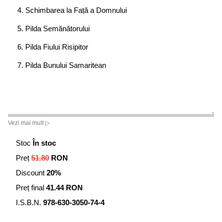
4. Schimbarea la Față a Domnului
5. Pilda Semănătorului
6. Pilda Fiului Risipitor
7. Pilda Bunului Samaritean
Vezi mai mult ▷
Stoc
În stoc
Preț
51.80
RON
Discount
20%
Preț final
41.44 RON
I.S.B.N.
978-630-3050-74-4