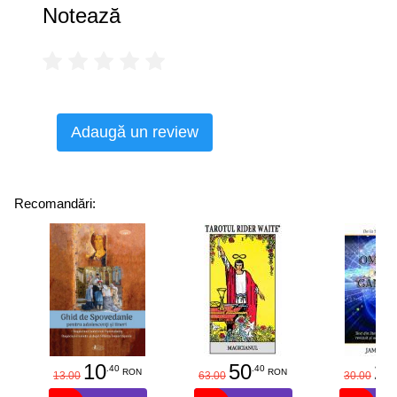
Notează
Adaugă un review
Recomandări:
10
50
25
.40
.40
RON
RON
13.00
63.00
30.00