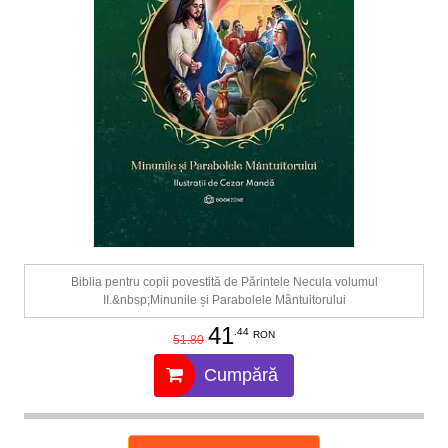
Biblia pentru copii povestită de Părintele Necula volumul
II.&nbsp;Minunile și Parabolele Mântuitorului
41
.44
RON
51.80
Cumpără