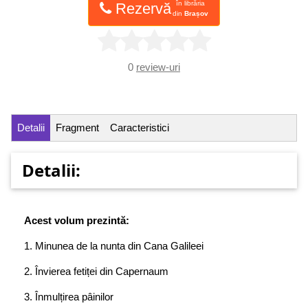
în librăria
Rezervă
din
Brașov
0
review-uri
Detalii
Fragment
Caracteristici
Detalii:
Acest volum prezintă:
1. Minunea de la nunta din Cana Galileei
2. Învierea fetiței din Capernaum
3. Înmulțirea pâinilor