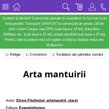
Suntem la librărie! Comenzile plasate le expediem în cel mai scurt
timp posibil. Transport GRATUIT la comenzile de peste 190 lei
prin: curier Cargus sau DPD (sub taxa e 19 lei); EasyBox,
FANbox etc. (sub taxa e 21 lei); poșta română (sub taxa e 25 lei).
Pentru cărți la prețuri mici vă rugăm scrieți la căutare reducere.
Mulțumim!
▷ Religie
▷ Creștinism
▷ Învățături ale părinților români
Arta mantuirii
Autor:
Efrem Filotheitul, arhimandrit, staret
Editura:
Evanghelismos