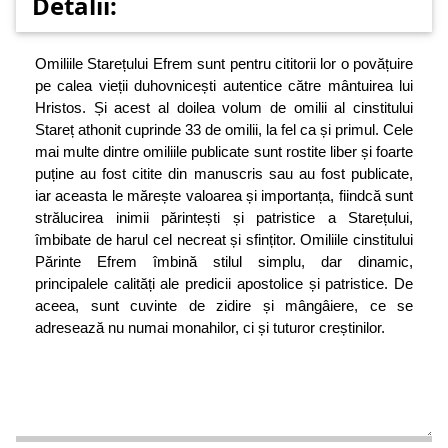
Detalii:
Omiliile Starețului Efrem sunt pentru cititorii lor o povățuire
pe calea vieții duhovnicești autentice către mântuirea lui
Hristos. Și acest al doilea volum de omilii al cinstitului
Stareț athonit cuprinde 33 de omilii, la fel ca și primul. Cele
mai multe dintre omiliile publicate sunt rostite liber și foarte
puține au fost citite din manuscris sau au fost publicate,
iar aceasta le mărește valoarea și importanța, fiindcă sunt
strălucirea inimii părintești și patristice a Starețului,
îmbibate de harul cel necreat și sfințitor. Omiliile cinstitului
Părinte Efrem îmbină stilul simplu, dar dinamic,
principalele calități ale predicii apostolice și patristice. De
aceea, sunt cuvinte de zidire și mângâiere, ce se
adresează nu numai monahilor, ci și tuturor creștinilor.