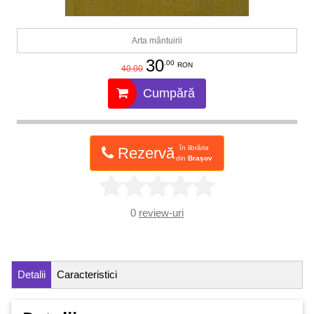
Arta mântuirii
30
.00
RON
40.00
Cumpără
în librăria
Rezervă
din
Brașov
0
review-uri
Detalii
Caracteristici