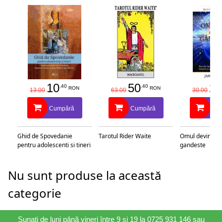
10
50
25
.40
.40
RON
RON
13.00
63.00
30.00
Cumpără
Cumpără
Cu
Ghid de Spovedanie
Tarotul Rider Waite
Omul devine c
pentru adolescenti si tineri
gandeste
Nu sunt produse la această
categorie
Sunați de luni până vineri între 9 și 19 la 0725 931 146 sau