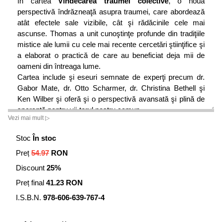
în cartea
Vindecarea traumei colective
, o nouă
perspectivă îndrăzneaţă asupra traumei, care abordează
atât efectele sale vizibile, cât şi rădăcinile cele mai
ascunse. Thomas a unit cunoştinţe profunde din tradiţiile
mistice ale lumii cu cele mai recente cercetări ştiinţifice şi
a elaborat o practică de care au beneficiat deja mii de
oameni din întreaga lume.
Cartea include şi eseuri semnate de experţi precum dr.
Gabor Mate, dr. Otto Scharmer, dr. Christina Bethell şi
Ken Wilber şi oferă şi o perspectivă avansată şi plină de
speranţă pentru vii-torul nostru comun.
Vezi mai mult ▷
Stoc
În stoc
Preț
54.97
RON
Discount
25%
Preț final
41.23 RON
I.S.B.N.
978-606-639-767-4