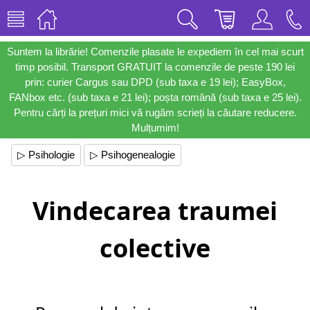
Suntem la librărie! Comenzile plasate le expediem în cel mai scurt
timp posibil. Transport GRATUIT la comenzile de peste 190 lei
prin: curier Cargus sau DPD (sub taxa e 19 lei); EasyBox,
FANbox etc. (sub taxa e 21 lei); poșta română (sub taxa e 25 lei).
Pentru cărți la prețuri mici vă rugăm scrieți la căutare reducere.
Mulțumim!
▷ Psihologie
▷ Psihogenealogie
Vindecarea traumei
colective