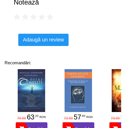
Notează
Adaugă un review
Recomandări:
63
57
58
.20
.60
RON
RON
79.00
72.00
73.00