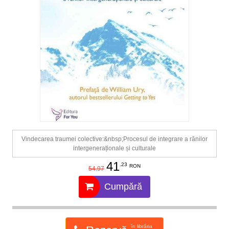
Vindecarea traumei colective:&nbsp;Procesul de integrare a rănilor
intergeneraționale și culturale
41
.23
RON
54.97
Cumpără
în librăria