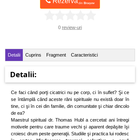
Rezervă
din
Brașov
0
review-uri
Detalii
Cuprins
Fragment
Caracteristici
Detalii:
Ce faci când porţi cicatrici nu pe corp, ci în suflet? Şi ce
se întâmplă când aceste răni spirituale nu există doar în
tine, ci şi în cei din familie, din comunitate şi chiar dincolo
de ea?
Maestrul spiritual dr. Thomas Hubl a cercetat ani întregi
motivele pentru care traume vechi şi aparent depăşite îşi
croiesc drum peste generaţii. Studiile şi practica lui rodesc