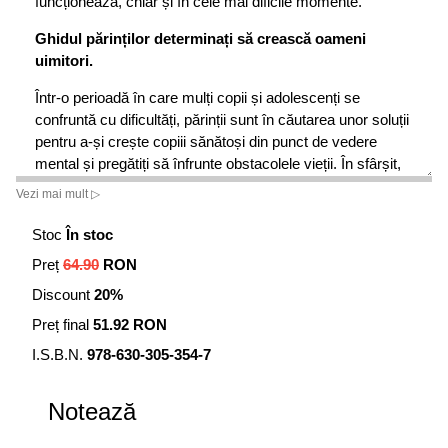
funcționează, chiar și în cele mai dificile momente.
Ghidul părinților determinați să crească oameni
uimitori.
Într-o perioadă în care mulți copii și adolescenți se
confruntă cu dificultăți, părinții sunt în căutarea unor soluții
pentru a-și crește copiii sănătoși din punct de vedere
mental și pregătiți să înfrunte obstacolele vieții. În sfârșit,
ajutorul bazat pe dovezi este acum disponibil pentru acei
Vezi mai mult ▷
părinți care, deși își dau toată silința și își doresc să ofere
tot ce e mai bun copiilor lor, au sentimentul că nu reușesc
Stoc
În stoc
să facă față provocărilor zilnice, simțindu-se adesea
Preț
64.90
RON
copleșiți.
Discount
20%
Dr. Daniel Amen, autor de bestsellere
New York Times
și
Preț final
51.92 RON
neuropsihiatru, alături de Dr. Charles Fay, psiholog pentru
copii, îți dezvăluie ceea ce lipsește din majoritatea cărților
I.S.B.N.
978-630-305-354-7
de parenting: abordarea simultană a creierului și minții
copilului (și ale părinților), pentru a crește tineri puternici
Notează
mental. Această combinație eficientă oferă soluții care
funcționează, chiar și în momente grele.