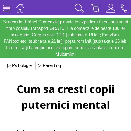
Suntem la librărie! Comenzile plasate le expediem în cel mai scurt
timp posibil. Transport GRATUIT la comenzile de peste 190 lei
prin: curier Cargus sau DPD (sub taxa e 19 lei); EasyBox,
FANbox etc. (sub taxa e 21 lei); poșta română (sub taxa e 25 lei).
Pentru cărți la prețuri mici vă rugăm scrieți la căutare reducere.
Mulțumim!
▷ Psihologie
▷ Parenting
Cum sa cresti copii
puternici mental