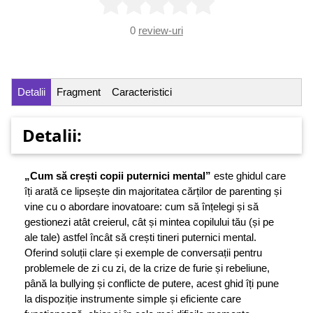
0
review-uri
Detalii
Fragment
Caracteristici
Detalii:
„Cum să crești copii puternici mental”
este ghidul care
îți arată ce lipsește din majoritatea cărților de parenting și
vine cu o abordare inovatoare: cum să înțelegi și să
gestionezi atât creierul, cât și mintea copilului tău (și pe
ale tale) astfel încât să crești tineri puternici mental.
Oferind soluții clare și exemple de conversații pentru
problemele de zi cu zi, de la crize de furie și rebeliune,
până la bullying și conflicte de putere, acest ghid îți pune
la dispoziție instrumente simple și eficiente care