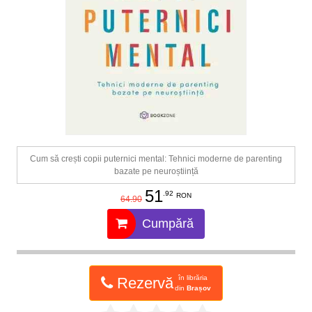
Cum să crești copii puternici mental: Tehnici moderne de parenting
bazate pe neuroștiință
51
.92
RON
64.90
Cumpără
în librăria
Rezervă
din
Brașov