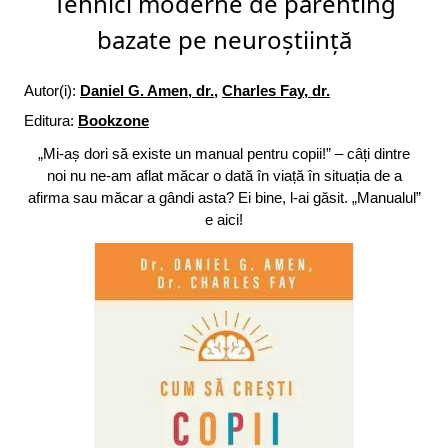
Tehnici moderne de parenting
bazate pe neuroștiință
Autor(i):
Daniel G. Amen, dr.
,
Charles Fay, dr.
Editura:
Bookzone
„Mi-aș dori să existe un manual pentru copii!” – câți dintre
noi nu ne-am aflat măcar o dată în viață în situația de a
afirma sau măcar a gândi asta? Ei bine, l-ai găsit. „Manualul”
e aici!