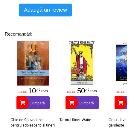
umane. Le poate deschide calea către conştiinţa de sine,
Adaugă un review
către o mai bună cunoaştere şi exprimare a nevoilor şi a
dorinţelor lor, în ciuda discriminării sexuale şi a impunerii
de roluri.
După cum am mai sugerat, povestea fiecărei vieţi, aşa
Recomandări:
cum e înscrisă în trup poate fi repovestită şi înţeleasă în
intensitatea dansului. Astfel, dansul din buric devine o
sursă de inspiraţie, o modalitate de eliberare şi dezvoltare
a forţei interioare, o cale clară şi dinamică de a ne
descoperi dorinţele şi de a ne înţelege indiferent de cât de
nesigur este viitorul.
Dansul din buric ne învaţă o nouă atitudine, o cale de a ne
deschide ca femei, eliminând imitaţia. Este o sursă a
10
50
25
.40
.40
curajului şi a inspiraţiei care ne oferă ocazia de a ne
RON
RON
13.00
63.00
30.00
descoperi nivele profunde ale fiinţei. Este destinat să fie o
Cumpără
Cumpără
Cu
cale a bucuriei şi a cunoaşterii, dar aceasta depinde de
cum îl învăţăm şi de ce.
Această carte este construită ca un ghid către
Ghid de Spovedanie
Tarotul Rider Waite
Omul devine c
descoperirea de sine, către asimilarea unei noi
pentru adolescenti si tineri
gandeste
perspective asupra vieţii şi a unei înţelegeri mai profunde