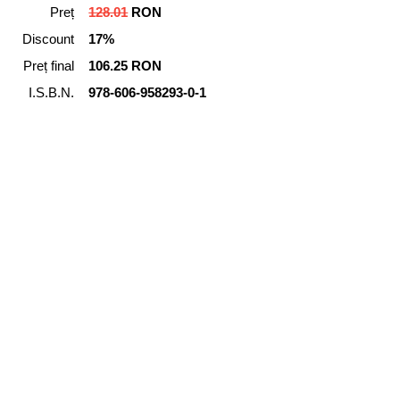
Preț
128.01
RON
Discount
17%
Preț final
106.25 RON
I.S.B.N.
978-606-958293-0-1