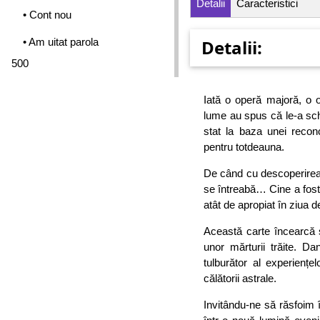
Detalii
Caracteristici
• Cont nou
• Am uitat parola
Detalii:
500
Iată o operă majoră, o o
lume au spus că le-a schi
stat la baza unei recon
pentru totdeauna.
De când cu descoperirea
se întreabă… Cine a fost
atât de apropiat în ziua d
Această carte încearcă s
unor mărturii trăite. D
tulburător al experiențe
călătorii astrale.
Invitându-ne să răsfoim 