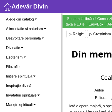
Adevăr Divin
Meniu
Suntem la librărie! Comenzi
Alege din catalog
taxa e 19 lei); EasyBox, FANb
Alimentație și naturism
▷ Religie
▷ Creștinism
Dezvoltare personală
Divinație
Din memo
Ezoterism
Filozofie
Ceal
Inițiere spirituală
Inspirație divină
Autor(i):
Învățături spirituale
Editura:
Maeștri spirituali
Iată o operă majoră, o ope
au spus că le-a schimbat cu