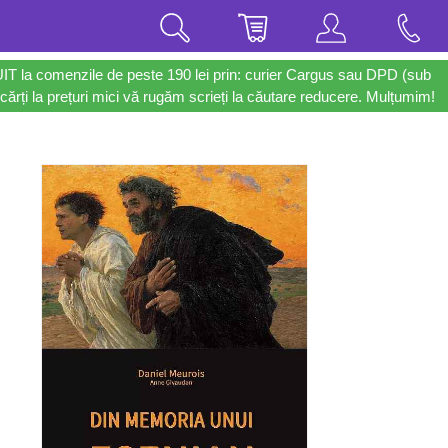
UIT la comenzile de peste 190 lei prin: curier Cargus sau DPD (sub
cărți la prețuri mici vă rugăm scrieți la căutare reducere. Mulțumim!