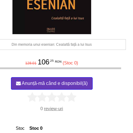
Din memoria unui esenian: Cealaltă față a lui Isus
106
.25
RON
(Stoc 0)
128.01
Anunță-mă când e disponibil(ă)
0
review-uri
Stoc
Stoc 0