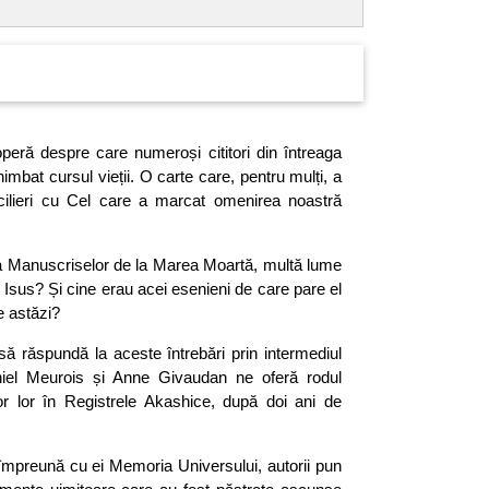
peră despre care numeroși cititori din întreaga
mbat cursul vieții. O carte care, pentru mulți, a
cilieri cu Cel care a marcat omenirea noastră
 Manuscriselor de la Marea Moartă, multă lume
 Isus? Și cine erau acei esenieni de care pare el
e astăzi?
ă răspundă la aceste întrebări prin intermediul
aniel Meurois și Anne Givaudan ne oferă rodul
lor lor în Registrele Akashice, după doi ani de
împreună cu ei Memoria Universului, autorii pun