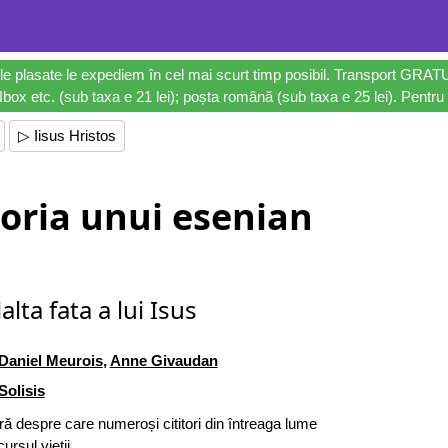
le plasate le expediem în cel mai scurt timp posibil. Transport GRAT
ox etc. (sub taxa e 21 lei); poșta română (sub taxa e 25 lei). Pentru 
▷ Iisus Hristos
ria unui esenian
alta fata a lui Isus
Daniel Meurois
,
Anne Givaudan
Solisis
ră despre care numeroși cititori din întreaga lume
rsul vieții.