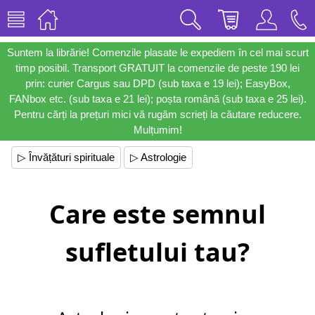
Suntem la librărie! Comenzile plasate le expediem în cel mai scurt
timp posibil. Transport GRATUIT la comenzile de peste 190 lei
prin: curier Cargus sau DPD (sub taxa e 19 lei); EasyBox,
FANbox etc. (sub taxa e 21 lei); poșta română (sub taxa e 25 lei).
Pentru cărți la prețuri mici vă rugăm scrieți la căutare reducere.
Mulțumim!
▷ Învățături spirituale
▷ Astrologie
Care este semnul
sufletului tau?