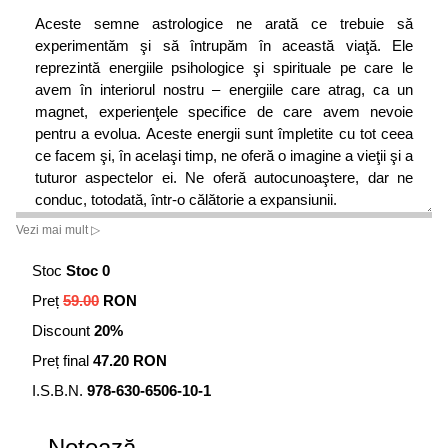
Aceste semne astrologice ne arată ce trebuie să
experimentăm şi să întrupăm în această viaţă. Ele
reprezintă energiile psihologice şi spirituale pe care le
avem în interiorul nostru – energiile care atrag, ca un
magnet, experienţele specifice de care avem nevoie
pentru a evolua. Aceste energii sunt împletite cu tot ceea
ce facem şi, în acelaşi timp, ne oferă o imagine a vieţii şi a
tuturor aspectelor ei. Ne oferă autocunoaştere, dar ne
conduc, totodată, într-o călătorie a expansiunii.
Vezi mai mult ▷
În această carte vom explora aceste semne astrologice
ale sufletului şi modul în care ele apar în harta noastră
Stoc
Stoc 0
astrală – poziţia planetelor şi cum interacţionează ele
Preț
59.00
RON
unele cu altele pentru a-i oferi sufletului nostru noi
oportunităţi de dezvoltare.
Discount
20%
Preț final
47.20 RON
I.S.B.N.
978-630-6506-10-1
Notează