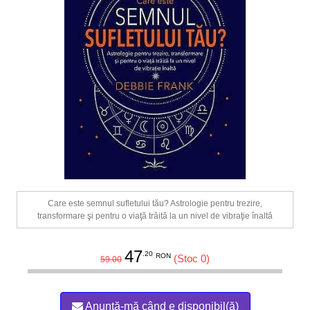
Care este semnul sufletului tău? Astrologie pentru trezire,
transformare şi pentru o viaţă trăită la un nivel de vibraţie înaltă
47
.20
RON
(Stoc 0)
59.00
Anunță-mă când e disponibil(ă)