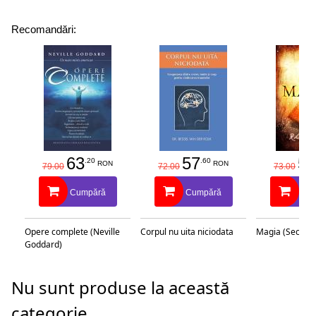
Recomandări:
63
57
58
.20
.60
RON
RON
79.00
72.00
73.00
Cumpără
Cumpără
Cu
Opere complete (Neville
Corpul nu uita niciodata
Magia (Secretu
Goddard)
Nu sunt produse la această
categorie