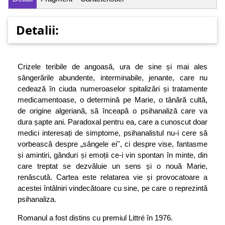
Detalii:
Crizele teribile de angoasă, ura de sine și mai ales
sângerările abundente, interminabile, jenante, care nu
cedează în ciuda numeroaselor spitalizări și tratamente
medicamentoase, o determină pe Marie, o tânără cultă,
de origine algeriană, să înceapă o psihanaliză care va
dura șapte ani. Paradoxal pentru ea, care a cunoscut doar
medici interesați de simptome, psihanalistul nu-i cere să
vorbească despre „sângele ei'', ci despre vise, fantasme
și amintiri, gânduri și emoții ce-i vin spontan în minte, din
care treptat se dezvăluie un sens și o nouă Marie,
renăscută. Cartea este relatarea vie și provocatoare a
acestei întâlniri vindecătoare cu sine, pe care o reprezintă
psihanaliza.
Romanul a fost distins cu premiul Littré în 1976.