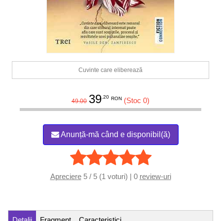
Cuvinte care eliberează
39
.20
RON
(Stoc 0)
49.00
Anunță-mă când e disponibil(ă)
Apreciere
5 / 5 (1 voturi) | 0
review-uri
Detalii
Fragment
Caracteristici