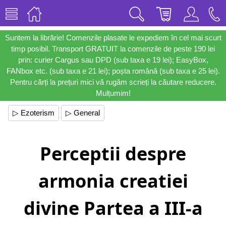
Suntem la librărie! Comenzile plasate le expediem în cel mai scurt
timp posibil. Transport GRATUIT la comenzile de peste 190 lei
prin: curier Cargus sau DPD (sub taxa e 19 lei); EasyBox,
FANbox etc. (sub taxa e 21 lei); poșta română (sub taxa e 25 lei).
Pentru cărți la prețuri mici vă rugăm scrieți la căutare reducere.
Mulțumim!
▷ Ezoterism
▷ General
Perceptii despre
armonia creatiei
divine Partea a III-a