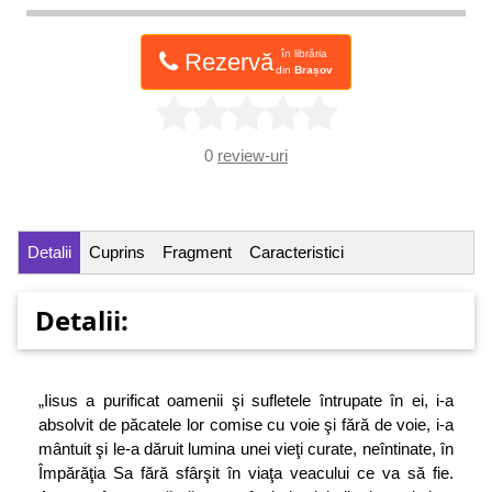
în librăria
Rezervă
din
Brașov
0
review-uri
Detalii
Cuprins
Fragment
Caracteristici
Detalii:
„Iisus a purificat oamenii şi sufletele întrupate în ei, i-a
absolvit de păcatele lor comise cu voie şi fără de voie, i-a
mântuit şi le-a dăruit lumina unei vieţi curate, neîntinate, în
Împărăţia Sa fără sfârşit în viaţa veacului ce va să fie.