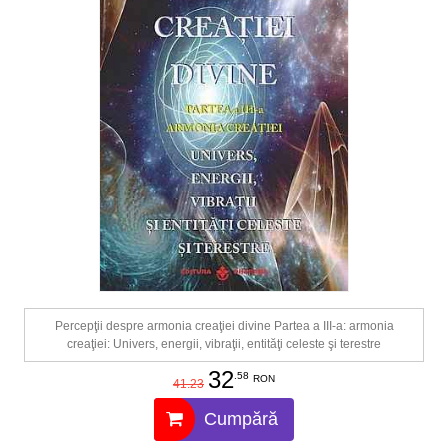
Percepţii despre armonia creaţiei divine Partea a III-a: armonia
creaţiei: Univers, energii, vibraţii, entităţi celeste şi terestre
32
.58
RON
41.23
Cumpără