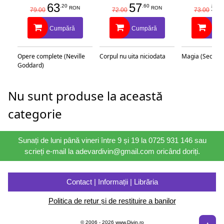
63
57
58
.20
.60
RON
RON
79.00
72.00
73.00
Cumpără
Cumpără
Cu
Opere complete (Neville
Corpul nu uita niciodata
Magia (Secretu
Goddard)
Nu sunt produse la această
categorie
Sunați de luni până vineri între 9 și 19 la 0725 931 146 sau
scrieți e-mail la adevardivin@gmail.com oricând doriți.
Contact | Informații | Librăria
Politica de retur și de restituire a banilor
© 2006 - 2026 www.Divin.ro