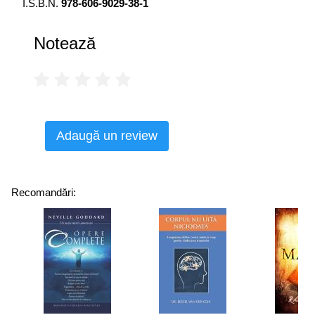
I.S.B.N.
978-606-9029-38-1
Notează
Adaugă un review
Recomandări: