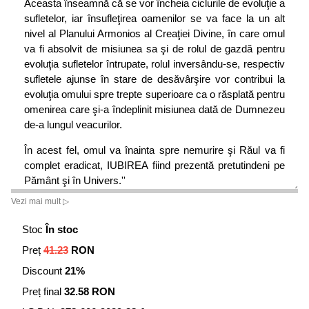
Aceasta înseamnă că se vor încheia ciclurile de evoluţie a
sufletelor, iar însufleţirea oamenilor se va face la un alt
nivel al Planului Armonios al Creaţiei Divine, în care omul
va fi absolvit de misiunea sa şi de rolul de gazdă pentru
evoluţia sufletelor întrupate, rolul inversându-se, respectiv
sufletele ajunse în stare de desăvârşire vor contribui la
evoluţia omului spre trepte superioare ca o răsplată pentru
omenirea care şi-a îndeplinit misiunea dată de Dumnezeu
de-a lungul veacurilor.
În acest fel, omul va înainta spre nemurire şi Răul va fi
complet eradicat, IUBIREA fiind prezentă pretutindeni pe
Pământ şi în Univers.''
Vezi mai mult ▷
Stoc
În stoc
Preț
41.23
RON
Discount
21%
Preț final
32.58 RON