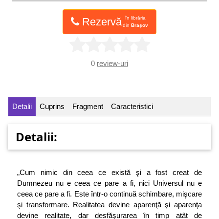
în librăria
Rezervă
din
Brașov
0
review-uri
Detalii
Cuprins
Fragment
Caracteristici
Detalii:
„Cum nimic din ceea ce există şi a fost creat de
Dumnezeu nu e ceea ce pare a fi, nici Universul nu e
ceea ce pare a fi. Este într-o continuă schimbare, mişcare
şi transformare. Realitatea devine aparenţă şi aparenţa
devine realitate, dar desfăşurarea în timp atât de