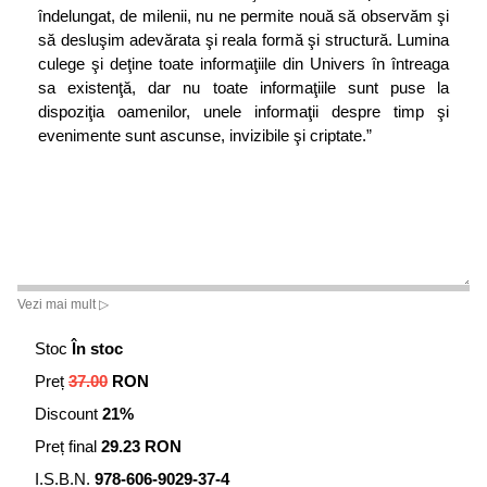
îndelungat, de milenii, nu ne permite nouă să observăm şi
să desluşim adevărata şi reala formă şi structură. Lumina
culege şi deţine toate informaţiile din Univers în întreaga
sa existenţă, dar nu toate informaţiile sunt puse la
dispoziţia oamenilor, unele informaţii despre timp şi
evenimente sunt ascunse, invizibile şi criptate.”
Vezi mai mult ▷
Stoc
În stoc
Preț
37.00
RON
Discount
21%
Preț final
29.23 RON
I.S.B.N.
978-606-9029-37-4