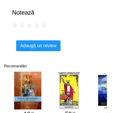
Notează
Adaugă un review
Recomandări:
.40
.40