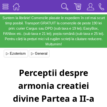
Suntem la librărie! Comenzile plasate le expediem în cel mai scurt
timp posibil. Transport GRATUIT la comenzile de peste 190 lei
prin: curier Cargus sau DPD (sub taxa e 19 lei); EasyBox,
FANbox etc. (sub taxa e 21 lei); poșta română (sub taxa e 25 lei).
Pentru cărți la prețuri mici vă rugăm scrieți la căutare reducere.
Mulțumim!
▷ Ezoterism
▷ General
Perceptii despre
armonia creatiei
divine Partea a II-a