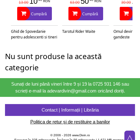
10
50
25
RON
RON
13.00
63.00
30.00
Cumpără
Cumpără
Cu
Ghid de Spovedanie
Tarotul Rider Waite
Omul devine c
pentru adolescenti si tineri
gandeste
Nu sunt produse la această
categorie
Sunați de luni până vineri între 9 și 19 la 0725 931 146 sau
scrieți e-mail la adevardivin@gmail.com oricând doriți.
Contact | Informații | Librăria
Politica de retur și de restituire a banilor
△
© 2006 - 2026 www.Divin.ro
Executat în 325 milisecunde, Încărcat în
99
milisecunde | 1,671 MB memory |