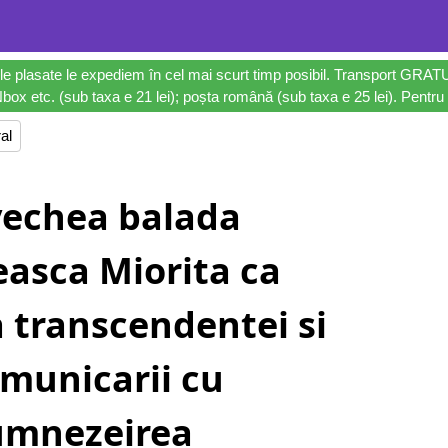
le plasate le expediem în cel mai scurt timp posibil. Transport GRAT
ox etc. (sub taxa e 21 lei); poșta română (sub taxa e 25 lei). Pentru 
al
vechea balada
asca Miorita ca
a transcendentei si
omunicarii cu
umnezeirea