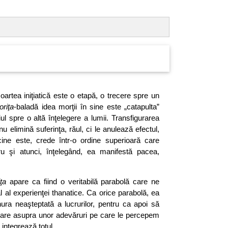
oartea iniţiatică este o etapă, o trecere spre un
oriţa
-baladă idea morţii în sine este „catapulta”
ul spre o altă înţelegere a lumii. Transfigurarea
 nu elimină suferinţa, răul, ci le anulează efectul,
cine este, crede într-o ordine superioară care
bru şi atunci, înţelegând, ea manifestă pacea,
ţa
apare ca fiind o veritabilă parabolă care ne
l al experienţei thanatice. Ca orice parabolă, ea
rnura neaşteptată a lucrurilor, pentru ca apoi să
oare asupra unor adevăruri pe care le percepem
 integrează totul.