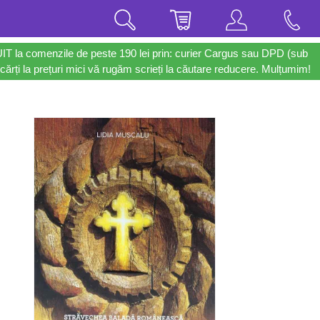
UIT la comenzile de peste 190 lei prin: curier Cargus sau DPD (sub
cărți la prețuri mici vă rugăm scrieți la căutare reducere. Mulțumim!