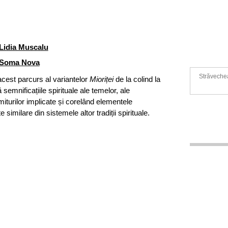
Lidia Muscalu
Soma Nova
Străvechea
acest parcurs al variantelor
Mioriței
de la colind la
semnificațiile spirituale ale temelor, ale
miturilor implicate și corelând elementele
similare din sistemele altor tradiții spirituale.