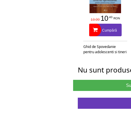
10
.40
RON
13.00
Cumpără
Ghid de Spovedanie
pentru adolescenti si tineri
Nu sunt produse
Su