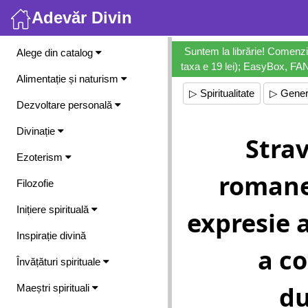
Adevăr Divin
Meniu
Suntem la librărie! Comenzi
Alege din catalog
taxa e 19 lei); EasyBox, FANb
Alimentație și naturism
▷ Spiritualitate
▷ Gener
Dezvoltare personală
Divinație
Stra
Ezoterism
romane
Filozofie
Inițiere spirituală
expresie 
Inspirație divină
a c
Învățături spirituale
d
Maeștri spirituali