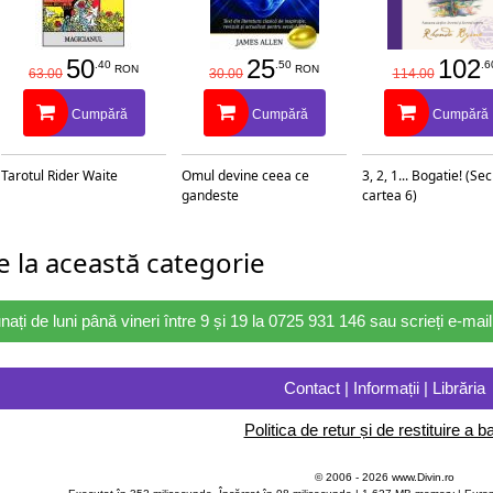
50
25
102
.40
.50
.6
RON
RON
63.00
30.00
114.00
Cumpără
Cumpără
Cumpără
Tarotul Rider Waite
Omul devine ceea ce
3, 2, 1... Bogatie! (Se
gandeste
cartea 6)
 la această categorie
nați de luni până vineri între 9 și 19 la 0725 931 146 sau scrieți e-ma
Contact | Informații | Librăria
Politica de retur și de restituire a ba
© 2006 - 2026 www.Divin.ro