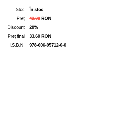
Stoc
În stoc
Preț
42.00
RON
Discount
20%
Preț final
33.60 RON
I.S.B.N.
978-606-95712-0-0