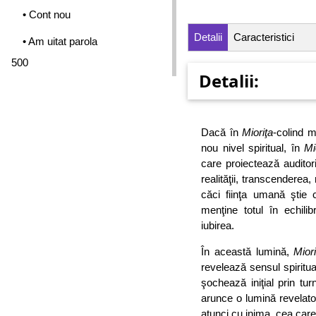
• Cont nou
Detalii
Caracteristici
• Am uitat parola
500
Detalii:
Dacă în
Mioriţa
-colind m
nou nivel spiritual, în
Mi
care proiectează auditori
realităţii, transcenderea,
căci fiinţa umană ştie 
menţine totul în echili
iubirea.
În această lumină,
Miori
revelează sensul spiritua
şochează iniţial prin tu
arunce o lumină revelat
atunci cu inima, cea care