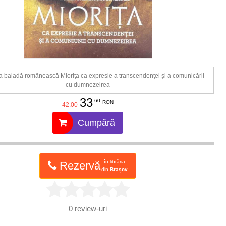
 baladă românească Miorița ca expresie a transcendenței și a comunicării
cu dumnezeirea
33
.60
RON
42.00
Cumpără
în librăria
Rezervă
din
Brașov
0
review-uri