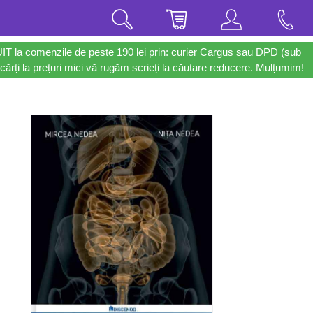
UIT la comenzile de peste 190 lei prin: curier Cargus sau DPD (sub
cărți la prețuri mici vă rugăm scrieți la căutare reducere. Mulțumim!