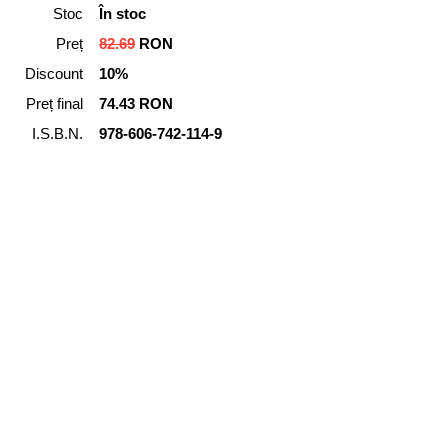
Stoc
În stoc
Preț
82.69
RON
Discount
10%
Preț final
74.43 RON
I.S.B.N.
978-606-742-114-9