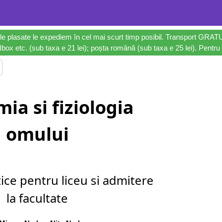
le plasate le expediem în cel mai scurt timp posibil. Transport GRAT
ox etc. (sub taxa e 21 lei); poșta română (sub taxa e 25 lei). Pentru 
ia si fiziologia
omului
ice pentru liceu si admitere
la facultate