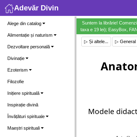
Adevăr Divin
Meniu
Suntem la librărie! Comenzi
Alege din catalog
taxa e 19 lei); EasyBox, FANb
Alimentație și naturism
▷ Și altele...
▷ General
Dezvoltare personală
Divinație
Anatom
Ezoterism
Filozofie
Inițiere spirituală
Inspirație divină
Modele didact
Învățături spirituale
Maeștri spirituali