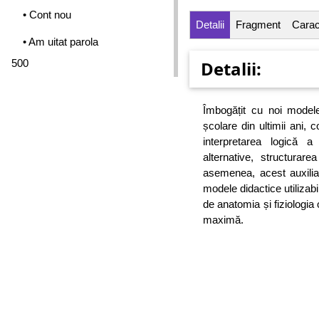
• Cont nou
Detalii
Fragment
Caract
• Am uitat parola
500
Detalii:
Îmbogățit cu noi modele
școlare din ultimii ani, 
interpretarea logică 
alternative, structura
asemenea, acest auxiliar 
modele didactice utilizabi
de anatomia și fiziologia 
maximă.