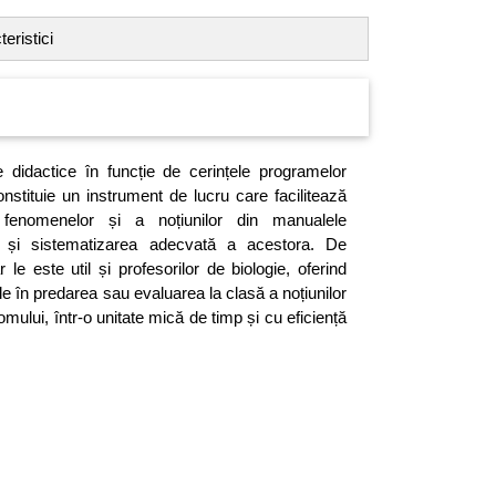
eristici
 didactice în funcție de cerințele programelor
constituie un instrument de lucru care facilitează
a fenomenelor și a noțiunilor din manualele
rea și sistematizarea adecvată a acestora. De
le este util și profesorilor de biologie, oferind
le în predarea sau evaluarea la clasă a noțiunilor
omului, într-o unitate mică de timp și cu eficiență