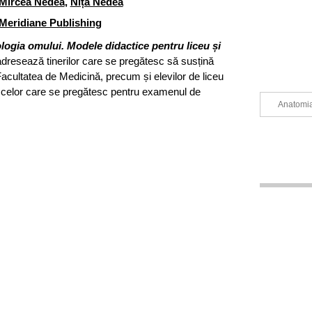
Mircea Nedea
,
Nița Nedea
Meridiane Publishing
ologia omului. Modele didactice pentru liceu și
dresează tinerilor care se pregătesc să susțină
cultatea de Medicină, precum și elevilor de liceu
și celor care se pregătesc pentru examenul de
Anatomia 