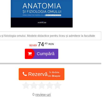
și fiziologia omului. Modele didactice pentru liceu și admitere la facultate
74
.43
RON
82.69
Cumpără
în librăria
Rezervă
din
Brașov
0
review-uri