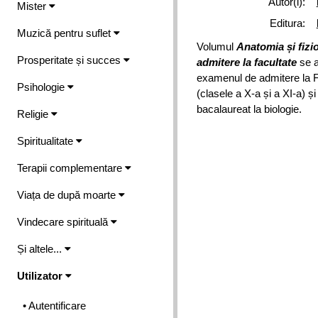
Autor(i):
Mister
Editura:
Muzică pentru suflet
Volumul
Anatomia și fizi
Prosperitate și succes
admitere la facultate
se a
examenul de admitere la Fa
Psihologie
(clasele a X-a și a XI-a) 
bacalaureat la biologie.
Religie
Spiritualitate
Terapii complementare
Viața de după moarte
Vindecare spirituală
Și altele...
Utilizator
• Autentificare