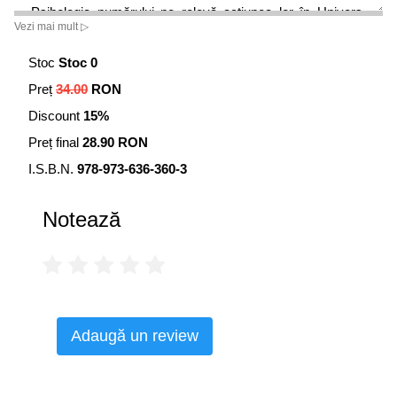
Psihologia numărului ne relevă acțiunea lor în Univers,
Vezi mai mult ▷
caracterul și originea acestei acțiuni, cunoștințe care-l pot
conduce pe posesorul lor la manevrarea efectivă a Puterii
Stoc
Stoc 0
puțin cunoscute, închisă în numere.
Preț
34.00
RON
Discount
15%
Preț final
28.90 RON
I.S.B.N.
978-973-636-360-3
Notează
Adaugă un review