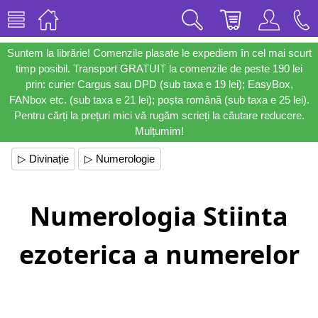
Suntem la librărie! Comenzile plasate le expediem în cel mai scurt
timp posibil. Transport GRATUIT la comenzile de peste 190 lei
prin: curier Cargus sau DPD (sub taxa e 19 lei); EasyBox,
FANbox etc. (sub taxa e 21 lei); poșta română (sub taxa e 25 lei).
Pentru cărți la prețuri mici vă rugăm scrieți la căutare reducere.
Mulțumim!
▷ Divinație
▷ Numerologie
Numerologia Stiinta
ezoterica a numerelor