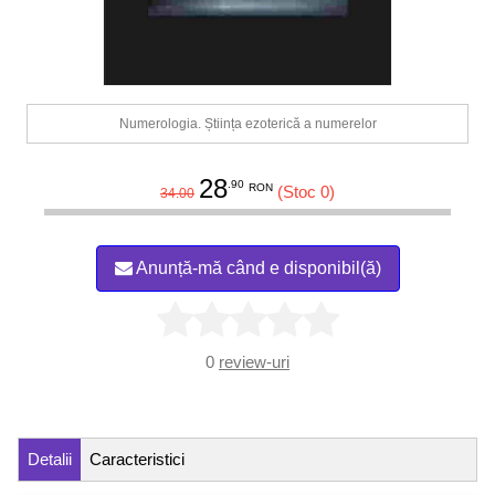
Numerologia. Știința ezoterică a numerelor
28
.90
RON
(Stoc 0)
34.00
Anunță-mă când e disponibil(ă)
0
review-uri
Detalii
Caracteristici