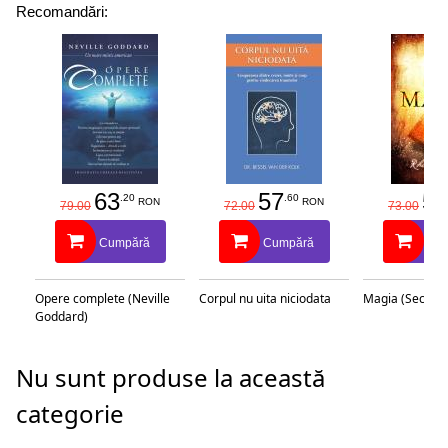
Recomandări:
63
57
58
.20
.60
RON
RON
79.00
72.00
73.00
Cumpără
Cumpără
Cu
Opere complete (Neville
Corpul nu uita niciodata
Magia (Secretu
Goddard)
Nu sunt produse la această
categorie