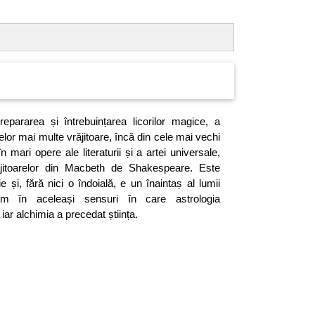
repararea și întrebuințarea licorilor magice, a
elor mai multe vrăjitoare, încă din cele mai vechi
n mari opere ale literaturii și a artei universale,
ăjitoarelor din Macbeth de Shakespeare. Este
e și, fără nici o îndoială, e un înaintaș al lumii
am în aceleași sensuri în care astrologia
iar alchimia a precedat știința.