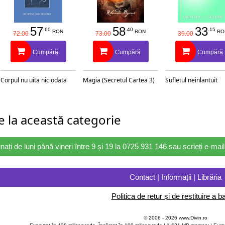
57
58
33
.60
.40
.15
RON
RON
RO
72.00
73.00
39.00
Cumpără
Cumpără
Cumpără
Corpul nu uita niciodata
Magia (Secretul Cartea 3)
Sufletul neinlantuit
 la această categorie
nați de luni până vineri între 9 și 19 la 0725 931 146 sau scrieți e-ma
Contact | Informații | Librăria
Politica de retur și de restituire a ba
© 2006 - 2026 www.Divin.ro