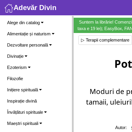
Adevăr Divin
Meniu
Suntem la librărie! Comenzi
Alege din catalog
taxa e 19 lei); EasyBox, FANb
Alimentație și naturism
▷ Terapii complementare
Dezvoltare personală
Divinație
Pot
Ezoterism
Filozofie
Moduri de pr
Inițiere spirituală
tamaii, uleiuri
Inspirație divină
Învățături spirituale
Maeștri spirituali
Autor: