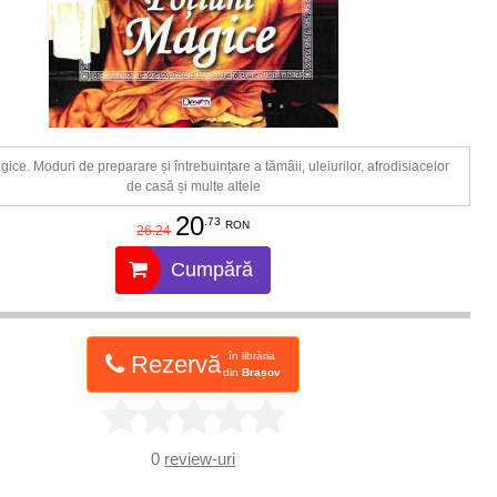
gice. Moduri de preparare și întrebuințare a tămâii, uleiurilor, afrodisiacelor
de casă și multe altele
20
.73
RON
26.24
Cumpără
în librăria
Rezervă
din
Brașov
0
review-uri