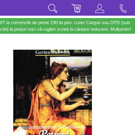
UIT la comenzile de peste 190 lei prin: curier Cargus sau DPD (sub
cărți la prețuri mici vă rugăm scrieți la căutare reducere. Mulțumim!