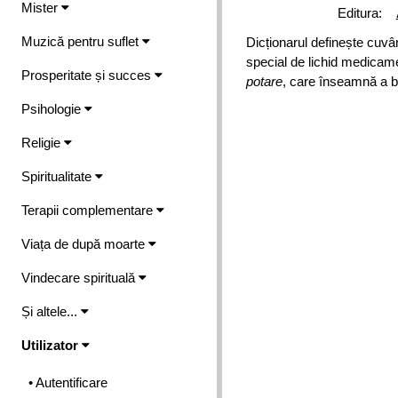
Mister
Editura:
Muzică pentru suflet
Dicționarul definește cuvâ
special de lichid medicame
Prosperitate și succes
potare
, care înseamnă a b
Psihologie
Religie
Spiritualitate
Terapii complementare
Viața de după moarte
Vindecare spirituală
Și altele...
Utilizator
• Autentificare