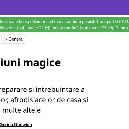
le plasate le expediem în cel mai scurt timp posibil. Transport GRAT
ox etc. (sub taxa e 21 lei); poșta română (sub taxa e 25 lei). Pentru 
▷ General
iuni magice
eparare si intrebuintare a
lor, afrodisiacelor de casa si
multe altele
Gerina Dunwich