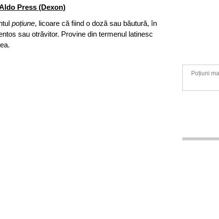
Aldo Press (Dexon)
ntul
poțiune
, licoare că fiind o doză sau băutură, în
ntos sau otrăvitor. Provine din termenul latinesc
ea.
Poțiuni ma