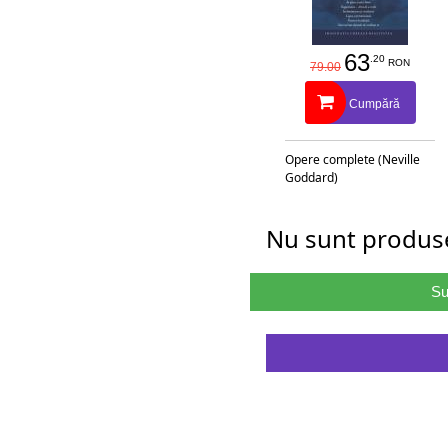
63
.20
RON
79.00
Cumpără
Opere complete (Neville
Goddard)
Nu sunt produse
Su