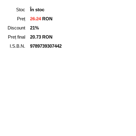
Stoc
În stoc
Preț
26.24
RON
Discount
21%
Preț final
20.73 RON
I.S.B.N.
9789739307442