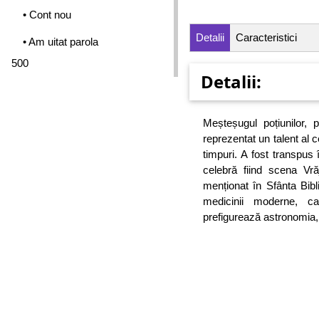
• Cont nou
Detalii
Caracteristici
• Am uitat parola
500
Detalii:
Meșteșugul poțiunilor, p
reprezentat un talent al c
timpuri. A fost transpus î
celebră fiind scena Vr
menționat în Sfânta Bibli
medicinii moderne, c
prefigurează astronomia, 