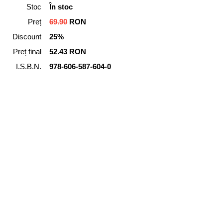
Stoc
În stoc
Preț
69.90
RON
Discount
25%
Preț final
52.43 RON
I.S.B.N.
978-606-587-604-0