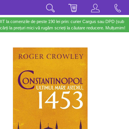
UIT la comenzile de peste 190 lei prin: curier Cargus sau DPD (sub
cărți la prețuri mici vă rugăm scrieți la căutare reducere. Mulțumim!