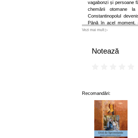
vagabonzi și persoane f
chemării otomane l
Constantinopolul devenis
Până în acel moment, 
asediu și căzuse o singur
Vezi mai mult ▷
ale istoriei creștine.
Istoricul britanic Roger C
Notează
de o rară acuratețe pentr
copleșitor. Cartea sa n
precedat acea zi de apr
echipamente militare car
pe 29 mai 1453. În acest
despre:
Recomandări:
- Disputa dintre creșt
Bizanțului a fost doar un
- Mentalitatea uimito
cucerire a transformat ora
înflorit multiculturalismul.
- Aspectele uimitoare ale 
tunurilor, arta războiului