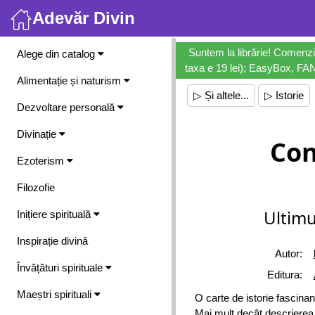
Adevăr Divin
Meniu
Suntem la librărie! Comenzi
Alege din catalog
taxa e 19 lei); EasyBox, FANb
Alimentație și naturism
▷ Și altele...
▷ Istorie
Dezvoltare personală
Divinație
Con
Ezoterism
Filozofie
Ultimu
Inițiere spirituală
Inspirație divină
Autor:
Învățături spirituale
Editura:
Maeștri spirituali
O carte de istorie fascina
Mai mult decât descrierea 