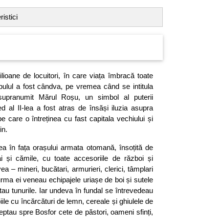
istici
ioane de locuitori, în care viața îmbracă toate
anbulul a fost cândva, pe vremea când se intitula
supranumit Mărul Roșu, un simbol al puterii
 al II-lea a fost atras de însăși iluzia asupra
pe care o întreținea cu fast capitala vechiului și
in.
ea în fața orașului armata otomană, însoțită de
 și cămile, cu toate accesoriile de război și
a – mineri, bucătari, armurieri, clerici, tâmplari
 urma ei veneau echipajele uriașe de boi și sutele
au tunurile. Iar undeva în fundal se întrevedeau
ile cu încărcături de lemn, cereale și ghiulele de
reptau spre Bosfor cete de păstori, oameni sfinți,