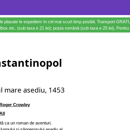
le plasate le expediem în cel mai scurt timp posibil. Transport GRAT
ox etc. (sub taxa e 21 lei); poșta română (sub taxa e 25 lei). Pentru 
stantinopol
l mare asediu, 1453
Roger Crowley
All
ntă ca un roman de aventuri.
lungului și sângerosului asediu al