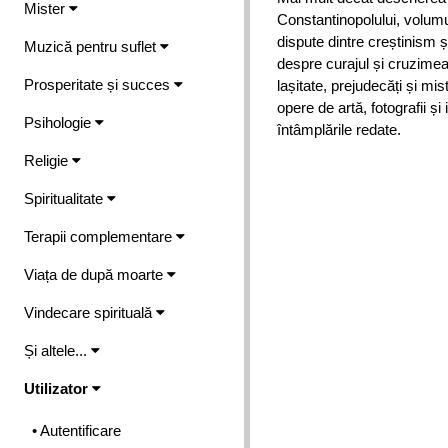
Mister
Constantinopolului, volumu
dispute dintre creștinism ș
Muzică pentru suflet
despre curajul și cruzimea
Prosperitate și succes
lașitate, prejudecăți și mi
opere de artă, fotografii și i
Psihologie
întâmplările redate.
Religie
Spiritualitate
Terapii complementare
Viața de după moarte
Vindecare spirituală
Și altele...
Utilizator
• Autentificare