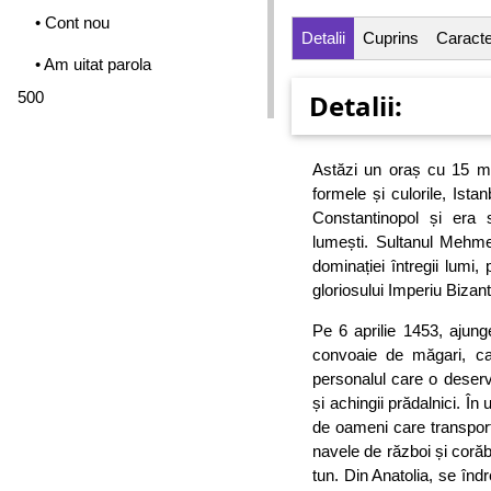
• Cont nou
Detalii
Cuprins
Caracter
• Am uitat parola
500
Detalii:
Astăzi un oraș cu 15 mil
formele și culorile, Ist
Constantinopol și era 
lumești. Sultanul Mehmed
dominației întregii lumi, 
gloriosului Imperiu Bizant
Pe 6 aprilie 1453, ajung
convoaie de măgari, cai
personalul care o deserve
și achingii prădalnici. În
de oameni care transport
navele de război și corăbi
tun. Din Anatolia, se înd