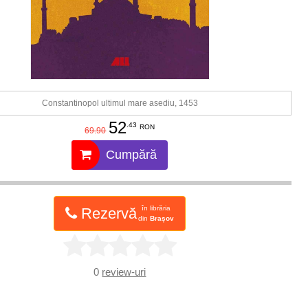
Constantinopol ultimul mare asediu, 1453
52
.43
RON
69.90
Cumpără
în librăria
Rezervă
din
Brașov
0
review-uri