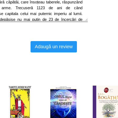
ără căpătâi, care însoțeau taberele, răspunzând
a arme. Trecuseră 1123 de ani de când
e capitala celui mai puternic imperiu al lumii.
depășise nu mai puțin de 23 de încercări de
ă dată, într-unul dintre cele mai bizare episoade
rowley mânuiește o multitudine de detalii istorice
Adaugă un review
u a crea un tablou medieval vibrant, de-a dreptul
u se rezumă la descrierea evenimentelor care au
ilie sau la redarea mișcărilor de oameni și de
e au făcut posibilă cucerirea Constantinopolului
 volum, regăsești deopotrivă informații inedite
inism și Islam, pe parcursul căreia căderea
 episod succint.
r de modernă a sultanului otoman, care după
șul într-un loc al toleranței religioase, în care a
unei lumi aflate în pragul schimbării: dezvoltarea
 de asediu, tacticile navale, credințele religioase,