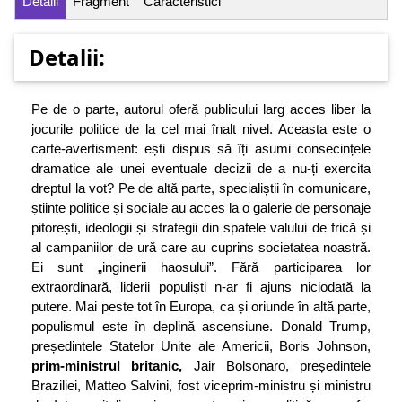
Detalii
Fragment
Caracteristici
Detalii:
Pe de o parte, autorul oferă publicului larg acces liber la
jocurile politice de la cel mai înalt nivel. Aceasta este o
carte-avertisment: ești dispus să îți asumi consecințele
dramatice ale unei eventuale decizii de a nu-ți exercita
dreptul la vot? Pe de altă parte, specialiștii în comunicare,
științe politice și sociale au acces la o galerie de personaje
pitorești, ideologii și strategii din spatele valului de frică și
al campaniilor de ură care au cuprins societatea noastră.
Ei sunt „inginerii haosului”. Fără participarea lor
extraordinară, liderii populiști n-ar fi ajuns niciodată la
putere. Mai peste tot în Europa, ca și oriunde în altă parte,
populismul este în deplină ascensiune. Donald Trump,
președintele Statelor Unite ale Americii, Boris Johnson,
prim-ministrul britanic,
Jair Bolsonaro, președintele
Braziliei, Matteo Salvini, fost viceprim-ministru și ministru