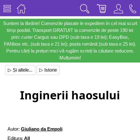
Suntem la librărie! Comenzile plasate le expediem în cel mai scurt
timp posibil. Transport GRATUIT la comenzile de peste 190 lei
prin: curier Cargus sau DPD (sub taxa e 19 lei); EasyBox,
FANbox etc. (sub taxa e 21 lei); poșta română (sub taxa e 25 lei).
Pentru cărți la prețuri mici vă rugăm scrieți la căutare reducere.
Mulțumim!
▷ Și altele...
▷ Istorie
Inginerii haosului
Autor:
Giuliano da Empoli
Editura:
All