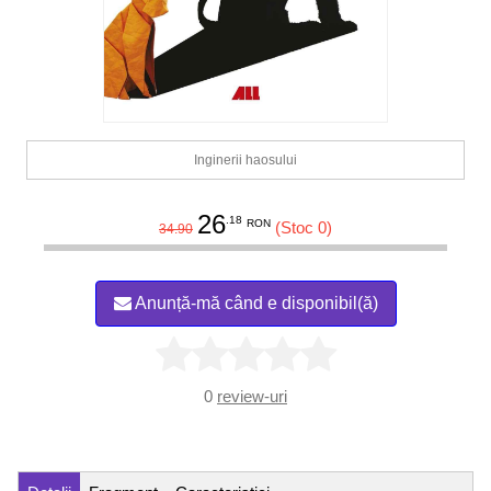
Inginerii haosului
26
.18
RON
(Stoc 0)
34.90
Anunță-mă când e disponibil(ă)
0
review-uri