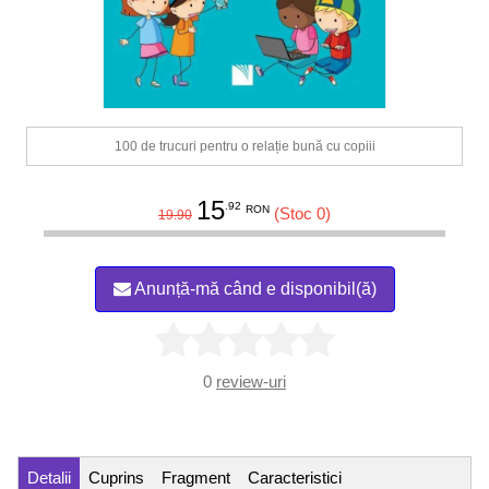
100 de trucuri pentru o relație bună cu copiii
15
.92
RON
(Stoc 0)
19.90
Anunță-mă când e disponibil(ă)
0
review-uri
Detalii
Cuprins
Fragment
Caracteristici