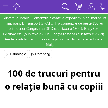
Suntem la librărie! Comenzile plasate le expediem în cel mai scurt
timp posibil. Transport GRATUIT la comenzile de peste 190 lei
prin: curier Cargus sau DPD (sub taxa e 19 lei); EasyBox,
FANbox etc. (sub taxa e 21 lei); poșta română (sub taxa e 25 lei).
Pentru cărți la prețuri mici vă rugăm scrieți la căutare reducere.
Mulțumim!
▷ Psihologie
▷ Parenting
100 de trucuri pentru
o relație bună cu copiii