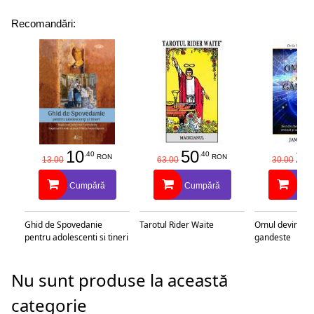
Recomandări:
10
50
25
.40
.40
RON
RON
13.00
63.00
30.00
Cumpără
Cumpără
Cu
Ghid de Spovedanie
Tarotul Rider Waite
Omul devine c
pentru adolescenti si tineri
gandeste
Nu sunt produse la această
categorie