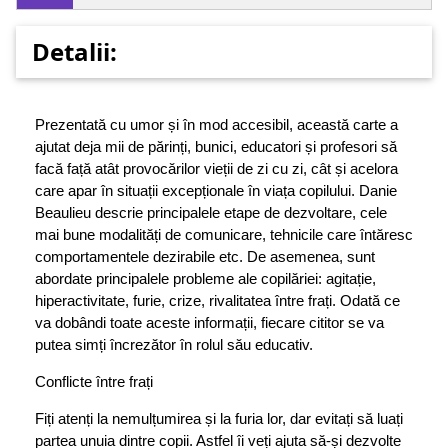
Detalii:
Prezentată cu umor și în mod accesibil, această carte a
ajutat deja mii de părinți, bunici, educatori și profesori să
facă față atât provocărilor vieții de zi cu zi, cât și acelora
care apar în situații excepționale în viața copilului. Danie
Beaulieu descrie principalele etape de dezvoltare, cele
mai bune modalități de comunicare, tehnicile care întăresc
comportamentele dezirabile etc. De asemenea, sunt
abordate principalele probleme ale copilăriei: agitație,
hiperactivitate, furie, crize, rivalitatea între frați. Odată ce
va dobândi toate aceste informații, fiecare cititor se va
putea simți încrezător în rolul său educativ.
Conflicte între frați
Fiți atenți la nemulțumirea și la furia lor, dar evitați să luați
partea unuia dintre copii. Astfel îi veți ajuta să-și dezvolte